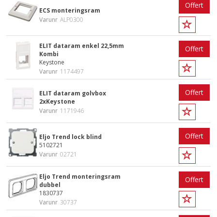
Offert
ECS monteringsram
Varunr
ALP0300
ELIT dataram enkel 22,5mm
Offert
Kombi
Keystone
Varunr
1174497
Offert
ELIT dataram golvbox
2xKeystone
Varunr
1171946
Offert
Eljo Trend lock blind
5102721
Varunr
02721
Eljo Trend monteringsram
Offert
dubbel
1830737
Varunr
30737