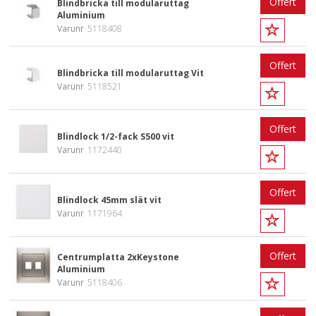
Offert
Blindbricka till modularuttag
Aluminium
Varunr
5118408
Offert
Blindbricka till modularuttag Vit
Varunr
5118521
Offert
Blindlock 1/2-fack S500 vit
Varunr
1172440
Offert
Blindlock 45mm slät vit
Varunr
1171964
Offert
Centrumplatta 2xKeystone
Aluminium
Varunr
5118406