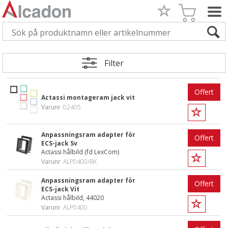
Filter
Offert
Actassi montageram jack vit
Varunr
02405
Anpassningsram adapter för
Offert
ECS-jack Sv
Actassi hålbild (fd LexCom)
Varunr
ALP0400/BK
Anpassningsram adapter för
Offert
ECS-jack Vit
Actassi hålbild, 44020
Varunr
ALP0400