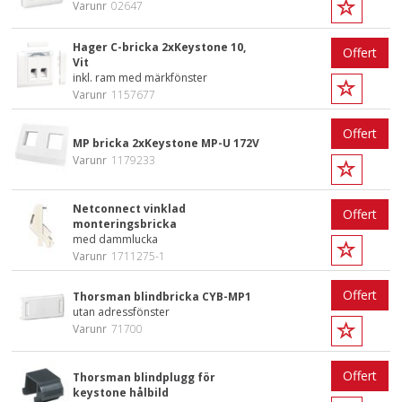
Varunr
02647
Hager C-bricka 2xKeystone 10,
Offert
Vit
inkl. ram med märkfönster
Varunr
1157677
Offert
MP bricka 2xKeystone MP-U 172V
Varunr
1179233
Netconnect vinklad
Offert
monteringsbricka
med dammlucka
Varunr
1711275-1
Offert
Thorsman blindbricka CYB-MP1
utan adressfönster
Varunr
71700
Offert
Thorsman blindplugg för
keystone hålbild