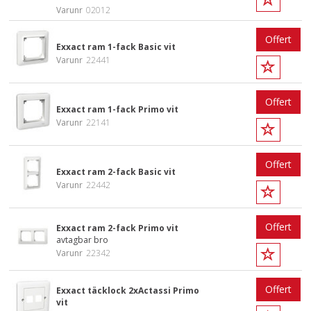
Varunr
02012
Offert
Exxact ram 1-fack Basic vit
Varunr
22441
Offert
Exxact ram 1-fack Primo vit
Varunr
22141
Offert
Exxact ram 2-fack Basic vit
Varunr
22442
Offert
Exxact ram 2-fack Primo vit
avtagbar bro
Varunr
22342
Offert
Exxact täcklock 2xActassi Primo
vit