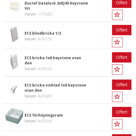
Offert
Ductel Datalock 2xRJ45 Keystone
Vit
Varunr
1179282
Offert
ECS blindbricka 1/2
Varunr
ALP0150
Offert
ECS bricka 1x8 keystone utan
don
Varunr
ALP0100
Offert
ECS bricka vinklad 1x8 keystone
utan don
Varunr
ALP4200
Offert
ECS förhöjningsram
Varunr
ALP0200