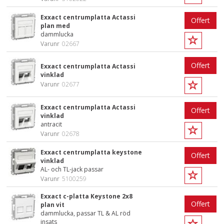
Exxact centrumplatta Actassi
Offert
plan med
dammlucka
Varunr
02667
Offert
Exxact centrumplatta Actassi
vinklad
Varunr
02677
Exxact centrumplatta Actassi
Offert
vinklad
antracit
Varunr
02678
Exxact centrumplatta keystone
Offert
vinklad
AL- och TL-jack passar
Varunr
5100259
Exxact c-platta Keystone 2x8
Offert
plan vit
dammlucka, passar TL & AL röd
insats