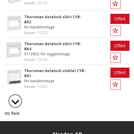
Varunr
70130
Thorsman datalock slätt CYB-
Offert
BK2
för kanalmontage
Varunr
70020
Thorsman datalock slätt CYB-
Offert
BK4
5113953: för väggmontage
Varunr
70060
Thorsman datalock vinklat CYB-
Offert
BK1
för kanalmontage
Varunr
70000
Vis flere