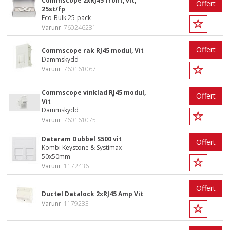
Commscope 2xRJ45 front, vit,
Offert
25st/fp
Eco-Bulk 25-pack
Varunr
760246281
Offert
Commscope rak RJ45 modul, Vit
Dammskydd
Varunr
760161067
Commscope vinklad RJ45 modul,
Offert
Vit
Dammskydd
Varunr
760161075
Dataram Dubbel S500 vit
Offert
Kombi Keystone & Systimax
50x50mm
Varunr
1172436
Offert
Ductel Datalock 2xRJ45 Amp Vit
Varunr
1179283