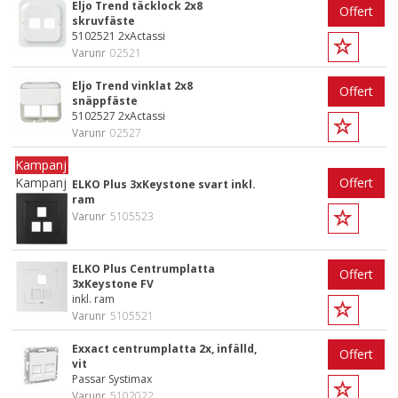
Eljo Trend täcklock 2x8
Offert
skruvfäste
5102521 2xActassi
Varunr
02521
Eljo Trend vinklat 2x8
Offert
snäppfäste
5102527 2xActassi
Varunr
02527
Kampanj
Offert
ELKO Plus 3xKeystone svart inkl.
ram
Varunr
5105523
ELKO Plus Centrumplatta
Offert
3xKeystone FV
inkl. ram
Varunr
5105521
Exxact centrumplatta 2x, infälld,
Offert
vit
Passar Systimax
Varunr
5102022