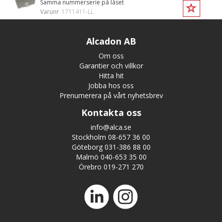
Samma nummerserie på låset
Varunr
1711411-LL
Alcadon AB
Om oss
Garantier och villkor
Hitta hit
Jobba hos oss
Prenumerera på vårt nyhetsbrev
Kontakta oss
info@alca.se
Stockholm 08-657 36 00
Göteborg 031-386 88 00
Malmö 040-653 35 00
Örebro 019-271 270