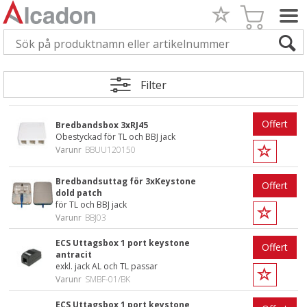
Filter
Offert
Bredbandsbox 3xRJ45
Obestyckad för TL och BBJ jack
Varunr
BBUU120150
Bredbandsuttag för 3xKeystone
Offert
dold patch
för TL och BBJ jack
Varunr
BBJ03
ECS Uttagsbox 1 port keystone
Offert
antracit
exkl. jack AL och TL passar
Varunr
SMBF-01/BK
ECS Uttagsbox 1 port keystone