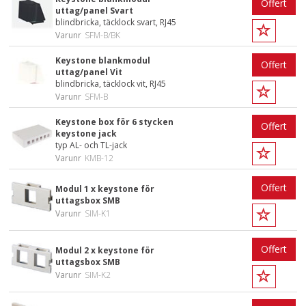
Offert
uttag/panel Svart
blindbricka, täcklock svart, RJ45
Varunr
SFM-B/BK
Keystone blankmodul
Offert
uttag/panel Vit
blindbricka, täcklock vit, RJ45
Varunr
SFM-B
Keystone box för 6 stycken
Offert
keystone jack
typ AL- och TL-jack
Varunr
KMB-12
Offert
Modul 1 x keystone för
uttagsbox SMB
Varunr
SIM-K1
Offert
Modul 2 x keystone för
uttagsbox SMB
Varunr
SIM-K2