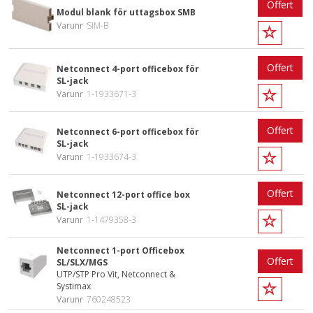
Offert
Modul blank för uttagsbox SMB
Varunr
SIM-B
Offert
Netconnect 4-port officebox för
SL-jack
Varunr
1-1933671-3
Offert
Netconnect 6-port officebox för
SL-jack
Varunr
1-1933674-3
Offert
Netconnect 12-port office box
SL-jack
Varunr
1-1479358-3
Netconnect 1-port Officebox
Offert
SL/SLX/MGS
UTP/STP Pro Vit, Netconnect &
Systimax
Varunr
760248523