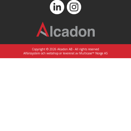
Copyright © 2026 Alcadon AB - All rights reserved
Affärssystem
och
webshop
är levererat av
Multicase™ Norge AS