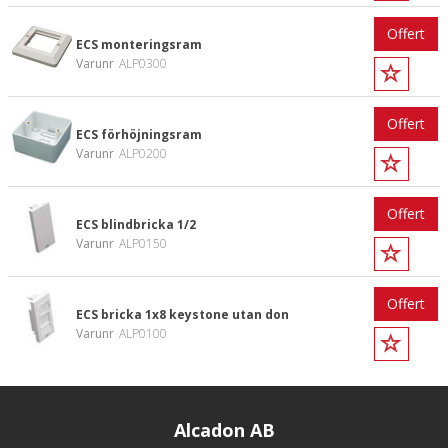
Offert
ECS monteringsram
Varunr
ALP0300
Offert
ECS förhöjningsram
Varunr
ALP0200
Offert
ECS blindbricka 1/2
Varunr
ALP0150
Offert
ECS bricka 1x8 keystone utan don
Varunr
ALP0100
Alcadon AB