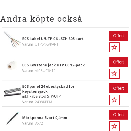
Andra köpte också
Offert
ECS kabel U/UTP C6 LSZH 305 kart
Varunr
UTP6NG/KART
Offert
ECS Keystone jack UTP C6 12-pack
Varunr
AL08UC6x12
ECS panel 24 obestyckad för
Offert
keystonejack
inkl. kabelstöd STP/UTP
Varunr
2408KPEM
Offert
Märkpenna Svart 0,4mm
Varunr
8572