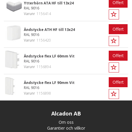
Offert
Ytterhörn ATA HF till 13x24
RAL 9016
Varunr
1156414
Offert
Ändstycke ATH HF till 13x24
RAL 9016
Varunr
1156420
Offert
Ändstycke flex LF 60mm Vit
RAL 9016
Varunr
1156894
Offert
Ändstycke flex LF 90mm Vit
RAL 9016
Varunr
1156898
Alcadon AB
Om oss
Garantier och villkor