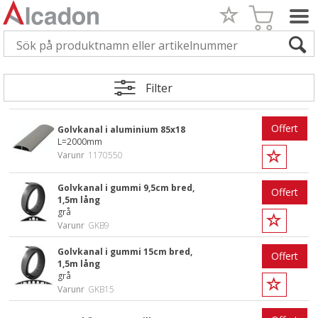
Filter
Offert
Golvkanal i aluminium 85x18
L=2000mm
Varunr
1170550
Golvkanal i gummi 9,5cm bred,
Offert
1,5m lång
grå
Varunr
GKB9
Golvkanal i gummi 15cm bred,
Offert
1,5m lång
grå
Varunr
GKB15