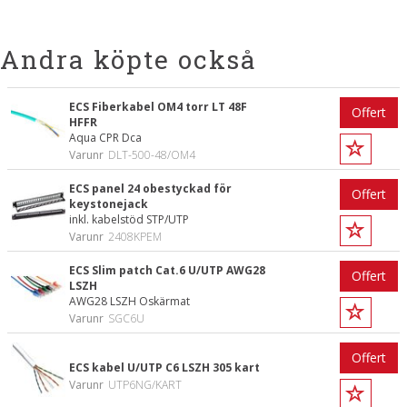
Andra köpte också
ECS Fiberkabel OM4 torr LT 48F
Offert
HFFR
Aqua CPR Dca
Varunr
DLT-500-48/OM4
ECS panel 24 obestyckad för
Offert
keystonejack
inkl. kabelstöd STP/UTP
Varunr
2408KPEM
ECS Slim patch Cat.6 U/UTP AWG28
Offert
LSZH
AWG28 LSZH Oskärmat
Varunr
SGC6U
Offert
ECS kabel U/UTP C6 LSZH 305 kart
Varunr
UTP6NG/KART