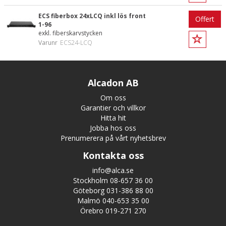
ECS fiberbox 24xLCQ inkl lös front
Offert
1-96
exkl. fiberskarvstycken
Varunr
ECS24-LCQ
Alcadon AB
Om oss
Garantier och villkor
Hitta hit
Jobba hos oss
Prenumerera på vårt nyhetsbrev
Kontakta oss
info@alca.se
Stockholm 08-657 36 00
Göteborg 031-386 88 00
Malmö 040-653 35 00
Örebro 019-271 270