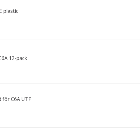
 plastic
a
C6A 12-pack
d för C6A UTP