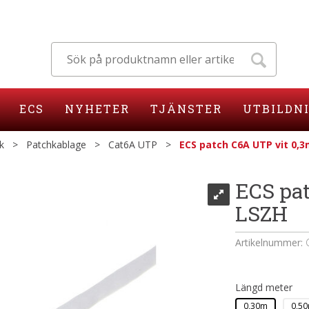
ECS
NYHETER
TJÄNSTER
UTBILDN
k
>
Patchkablage
>
Cat6A UTP
>
ECS patch C6A UTP vit 0,
ECS pa
LSZH
Artikelnummer:
Längd meter
0,30m
0,5