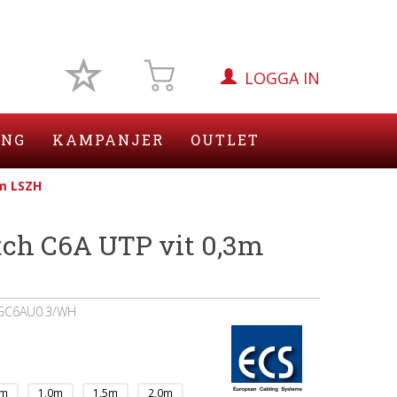
LOGGA IN
ING
KAMPANJER
OUTLET
3m LSZH
tch C6A UTP vit 0,3m
GC6AU0.3/WH
0m
1,0m
1,5m
2,0m