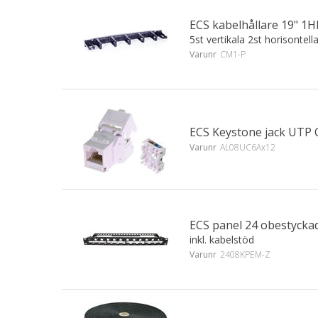
ECS kabelhållare 19" 1HE
5st vertikala 2st horisontell
Varunr
CM1-P
ECS Keystone jack UTP 
Varunr
AL08UC6Ax12
ECS panel 24 obestycka
inkl. kabelstöd
Varunr
2408KPEM-Z