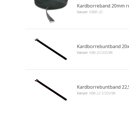
Kardborreband 20mm rul
Varunr
KBBR-20
Kardborrebuntband 20x2
Varunr
KBB-20/200/BK
Kardborrebuntband 22,5
Varunr
KBB-22.5/200/BK