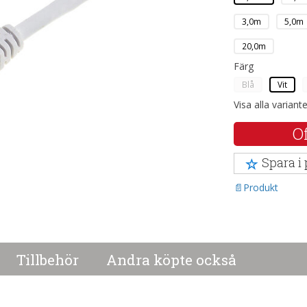
3,0m
5,0m
20,0m
Färg
Blå
Vit
Visa alla variant
Of
Spara i
Produkt
Tillbehör
Andra köpte också