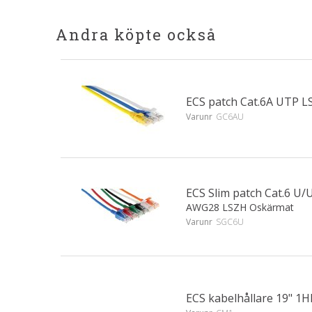
Andra köpte också
ECS patch Cat.6A UTP L
Varunr
GC6AU
ECS Slim patch Cat.6 
AWG28 LSZH Oskärmat
Varunr
SGC6U
ECS kabelhållare 19" 1HE