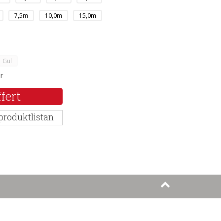
7,5m
10,0m
15,0m
Gul
er
fert
 produktlistan