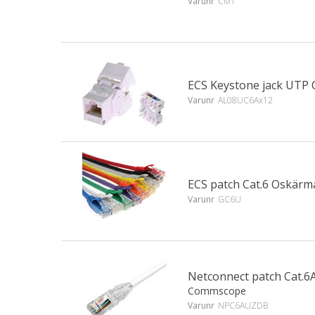
Varunr
CM1
ECS Keystone jack UTP 
Varunr
AL08UC6Ax12
ECS patch Cat.6 Oskär
Varunr
GC6U
Netconnect patch Cat.
Commscope
Varunr
NPC6AUZDB