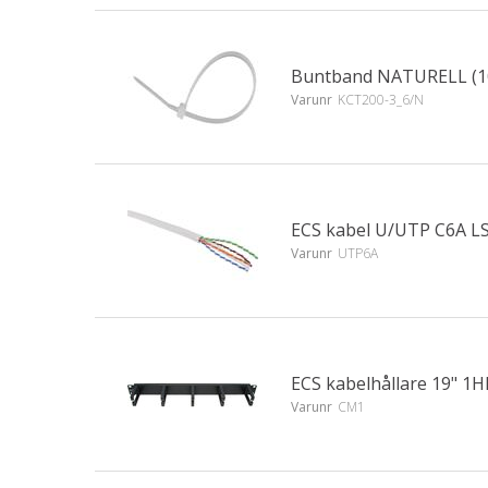
Buntband NATURELL (1
Varunr
KCT200-3_6/N
ECS kabel U/UTP C6A L
Varunr
UTP6A
ECS kabelhållare 19" 1HE
Varunr
CM1