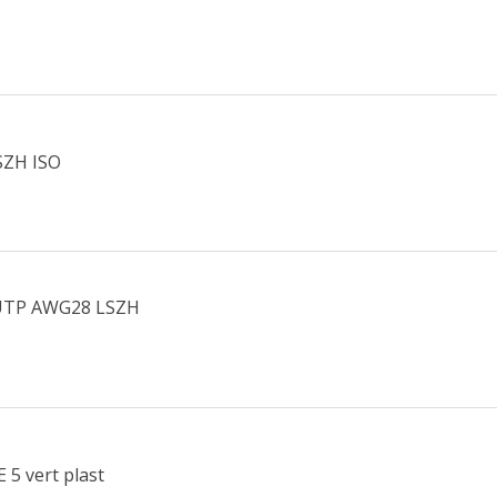
SZH ISO
U/UTP AWG28 LSZH
 5 vert plast