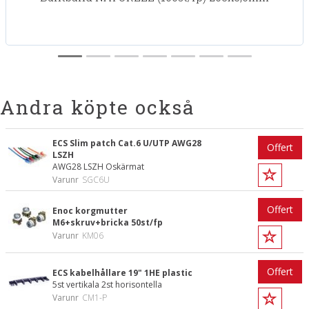
Andra köpte också
ECS Slim patch Cat.6 U/UTP AWG28
Offert
LSZH
AWG28 LSZH Oskärmat
Varunr
SGC6U
Offert
Enoc korgmutter
M6+skruv+bricka 50st/fp
Varunr
KM06
Offert
ECS kabelhållare 19" 1HE plastic
5st vertikala 2st horisontella
Varunr
CM1-P