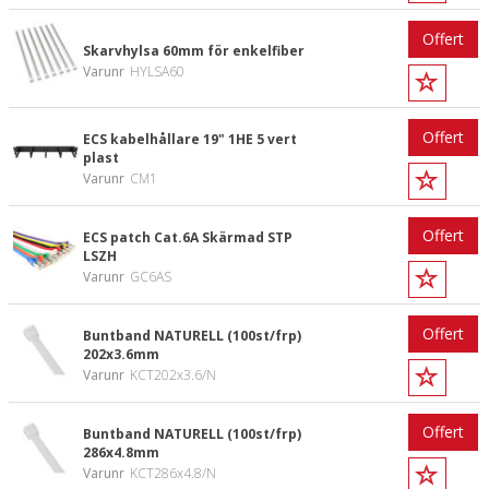
Offert
Skarvhylsa 60mm för enkelfiber
Varunr
HYLSA60
Offert
ECS kabelhållare 19" 1HE 5 vert
plast
Varunr
CM1
Offert
ECS patch Cat.6A Skärmad STP
LSZH
Varunr
GC6AS
Offert
Buntband NATURELL (100st/frp)
202x3.6mm
Varunr
KCT202x3.6/N
Offert
Buntband NATURELL (100st/frp)
286x4.8mm
Varunr
KCT286x4.8/N