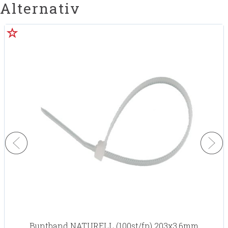
Alternativ
Buntband NATURELL (100st/fp) 203x3,6mm