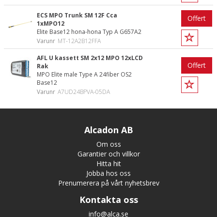
ECS MPO Trunk SM 12F Cca
Offert
1xMPO12
Elite Base12 hona-hona Typ A G657A2
Varunr
MT-12A2B12FFA
AFL U kassett SM 2x12 MPO 12xLCD
Offert
Rak
MPO Elite male Type A 24fiber OS2
Base12
Varunr
A7UD24BPVA-05DA
Alcadon AB
Om oss
Garantier och villkor
Hitta hit
Jobba hos oss
Prenumerera på vårt nyhetsbrev
Kontakta oss
info@alca.se