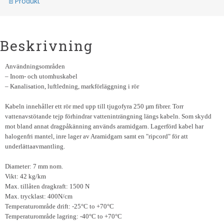
Produkt
Beskrivning
Användningsområden
– Inom- och utomhuskabel
– Kanalisation, luftledning, markförläggning i rör
Kabeln innehåller ett rör med upp till tjugofyra 250 µm fibrer. Torr
vattenavstötande tejp förhindrar vatteninträngning längs kabeln. Som skydd
mot bland annat dragpåkänning används aramidgarn. Lagerförd kabel har
halogenfri mantel, inre lager av Aramidgarn samt en "ripcord" för att
underlättaavmantling.
Diameter: 7 mm nom.
Vikt: 42 kg/km
Max. tillåten dragkraft: 1500 N
Max. trycklast: 400N/cm
Temperaturområde drift: -25°C to +70°C
Temperaturområde lagring: -40°C to +70°C