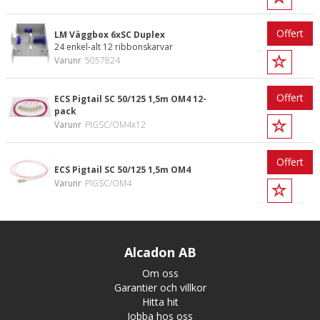
Offert
LM Väggbox 6xSC Duplex
24 enkel-alt 12 ribbonskarvar
Varunr
5057824
Offert
ECS Pigtail SC 50/125 1,5m OM4 12-
pack
Varunr
PIGSC/OM4x12
Offert
ECS Pigtail SC 50/125 1,5m OM4
Varunr
PIGSC/OM4
Alcadon AB
Om oss
Garantier och villkor
Hitta hit
Jobba hos oss