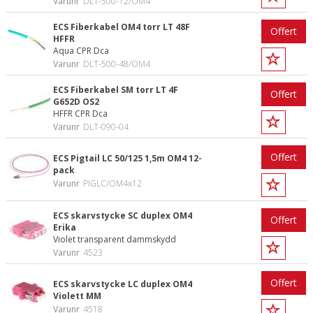
Varunr
DLT-500-12/OM4
ECS Fiberkabel OM4 torr LT 48F
Offert
HFFR
Aqua CPR Dca
Varunr
DLT-500-48/OM4
ECS Fiberkabel SM torr LT 4F
Offert
G652D OS2
HFFR CPR Dca
Varunr
DLT-090-04
Offert
ECS Pigtail LC 50/125 1,5m OM4 12-
pack
Varunr
PIGLC/OM4x12
ECS skarvstycke SC duplex OM4
Offert
Erika
Violet transparent dammskydd
Varunr
4523
Offert
ECS skarvstycke LC duplex OM4
Violett MM
Varunr
4518