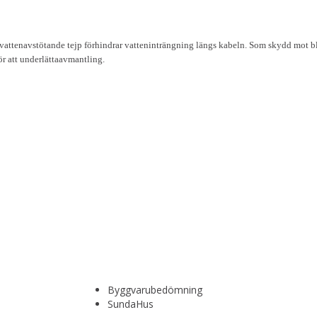
orr vattenavstötande tejp förhindrar vatteninträngning längs kabeln. Som skydd mo
ör att underlättaavmantling.
Byggvarubedömning
SundaHus