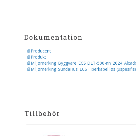
Dokumentation
Producent
Produkt
Miljømerking_Byggvare_ECS DLT-500-nn_2024_Alcad
Miljømerking_SundaHus_ECS Fiberkabel løs (uspesifis
Tillbehör