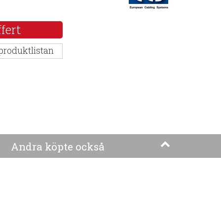
fert
 produktlistan
Andra köpte också