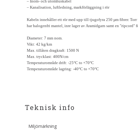
– Inom- och utomhuskabel
– Kanalisation, luftledning, markförläggning i rör
Kabeln innehåller ett rör med upp till tjugofyra 250 µm fibrer. T
har halogenfri mantel, inre lager av Aramidgarn samt en "ripcord" f
Diameter: 7 mm nom.
Vikt: 42 kg/km
Max. tillåten dragkraft: 1500 N
Max. trycklast: 400N/cm
Temperaturområde drift: -25°C to +70°C
Temperaturområde lagring: -40°C to +70°C
Teknisk info
Miljömärkning