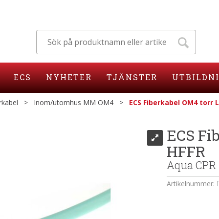
ECS
NYHETER
TJÄNSTER
UTBILDN
rkabel
>
Inom/utomhus MM OM4
>
ECS Fiberkabel OM4 torr L
ECS Fib
HFFR
Aqua CPR
Artikelnummer: