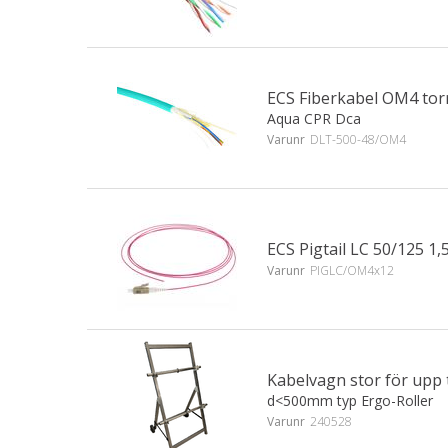
ECS Fiberkabel OM4 tor
Aqua CPR Dca
Varunr
DLT-500-48/OM4
ECS Pigtail LC 50/125 
Varunr
PIGLC/OM4x12
Kabelvagn stor för upp 
d<500mm typ Ergo-Roller
Varunr
240528