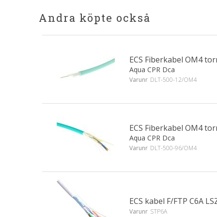
Andra köpte också
ECS Fiberkabel OM4 tor
Aqua CPR Dca
Varunr
DLT-500-12/OM4
ECS Fiberkabel OM4 tor
Aqua CPR Dca
Varunr
DLT-500-96/OM4
ECS kabel F/FTP C6A LS
Varunr
STP6A