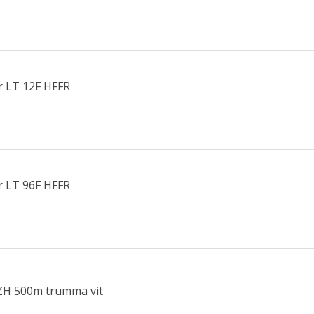
r LT 12F HFFR
r LT 96F HFFR
ZH 500m trumma vit