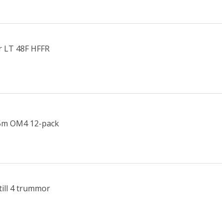
r LT 48F HFFR
1,5m OM4 12-pack
till 4 trummor