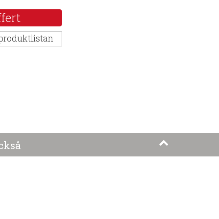
fert
 produktlistan
ckså