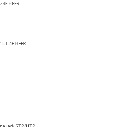
 24F HFFR
r LT 4F HFFR
one jack STP/UTP