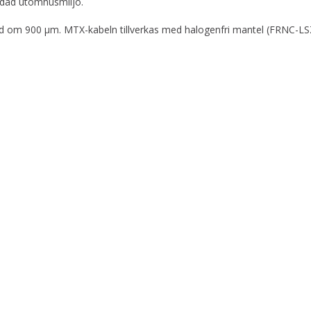
ddad utomhusmiljö.
ydd om 900 µm. MTX-kabeln tillverkas med halogenfri mantel (FRNC-LSZ