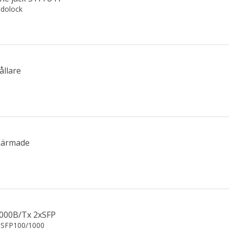
sidolock
ållare
Skärmade
1000B/Tx 2xSFP
, SFP100/1000