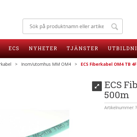
ECS
NYHETER
TJÄNSTER
UTBILDN
rkabel
>
Inom/utomhus MM OM4
>
ECS Fiberkabel OM4 TB 4
ECS Fi
500m
Artikelnummer: