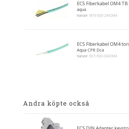
ECS Fiberkabel OM4 TB
aqua
Varunr
MTX-500-24/OM4
ECS Fiberkabel OM4 tor
Aqua CPR Dca
Varunr
DLT-500-04/OM4
Andra köpte också
ECS DIN Adapter keyst