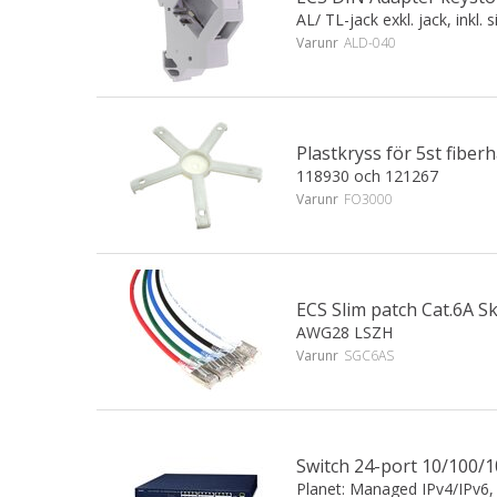
AL/ TL-jack exkl. jack, inkl. 
Varunr
ALD-040
Plastkryss för 5st fiberh
118930 och 121267
Varunr
FO3000
ECS Slim patch Cat.6A 
AWG28 LSZH
Varunr
SGC6AS
Switch 24-port 10/100/
Planet: Managed IPv4/IPv6