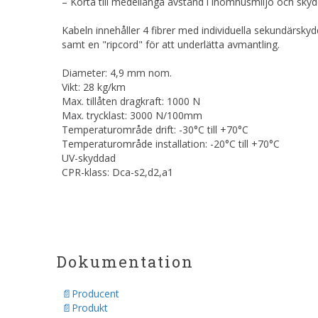
– Korta till medellånga avstånd i inomhusmiljö och sky
Kabeln innehåller 4 fibrer med individuella sekundärsk
samt en "ripcord" för att underlätta avmantling.
Diameter: 4,9 mm nom.
Vikt: 28 kg/km
Max. tillåten dragkraft: 1000 N
Max. trycklast: 3000 N/100mm
Temperaturområde drift: -30°C till +70°C
Temperaturområde installation: -20°C till +70°C
UV-skyddad
CPR-klass: Dca-s2,d2,a1
Dokumentation
Producent
Produkt