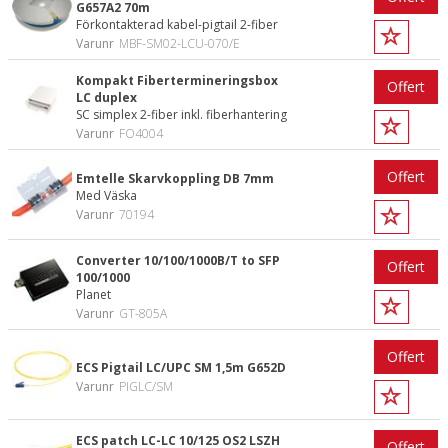
G657A2 70m
Förkontakterad kabel-pigtail 2-fiber
Varunr
MBF-SM02-LCU-070/E
Kompakt Fibertermineringsbox
Offert
LC duplex
SC simplex 2-fiber inkl. fiberhantering
Varunr
FO4004
Offert
Emtelle Skarvkoppling DB 7mm
Med Väska
Varunr
70194
Converter 10/100/1000B/T to SFP
Offert
100/1000
Planet
Varunr
GT-805A
Offert
ECS Pigtail LC/UPC SM 1,5m G652D
Varunr
PIGLC/SM
ECS patch LC-LC 10/125 OS2 LSZH
Offert