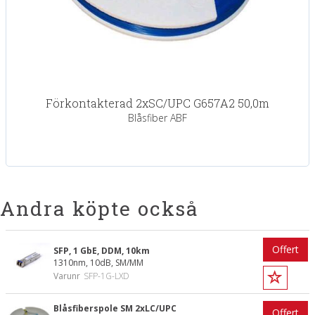
Förkontakterad 2xSC/UPC G657A2 50,0m
Blåsfiber ABF
Andra köpte också
Offert
SFP, 1 GbE, DDM, 10km
1310nm, 10dB, SM/MM
Varunr
SFP-1G-LXD
Blåsfiberspole SM 2xLC/UPC
Offert