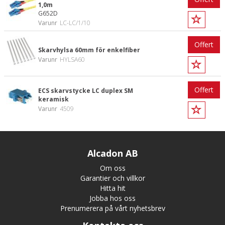
1,0m
G652D
Varunr
LC-LC/1/10
Offert
Skarvhylsa 60mm för enkelfiber
Varunr
HYLSA60
Offert
ECS skarvstycke LC duplex SM
keramisk
Varunr
4509
Alcadon AB
Om oss
Garantier och villkor
Hitta hit
Jobba hos oss
Prenumerera på vårt nyhetsbrev