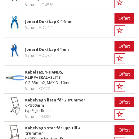
Varunr
UC-4569
Offert
Jonard Duktkap 0-14mm
Varunr
MDC-14
Offert
Jonard Duktkap 64mm
Varunr
MDC-64
Kabelsax, 1-HANDS,
Offert
KLIPP+SKAL+SLITS
0.2-35mm2, MAX D=10mm
Varunr
KCC22
Kabelvagn liten för 2 trummor
Offert
d<500mm
typ Ergo-Roller
Varunr
240207
Kabelvagn stor för upp till 4
Offert
trummor
d<500mm typ Ergo-Roller