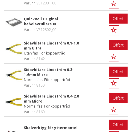
Varunr
VE12801_00
Offert
QuickRoll Original
kabelavrullare XL
Varunr
VE12802_00
Sidavbitare Lindström 0.1-1.0
Offert
mm Ultra
Utan fas. För koppartråd
Varunr
8142
Sidavbitare Lindström 0.3-
Offert
1.6mm Micro
Normal fas. För koppartråd
Varunr
8150
Sidavbitare Lindström 0.4-2.0
Offert
mm Micro
Normal fas. För koppartråd
Varunr
8160
Offert
Skalverktyg för yttermantel