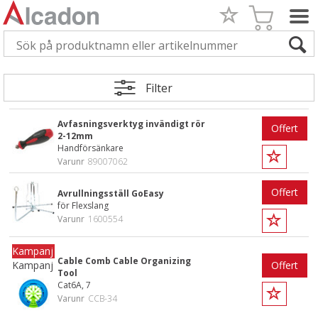
Filter
Avfasningsverktyg invändigt rör
Offert
2-12mm
Handförsänkare
Varunr
89007062
Offert
Avrullningsställ GoEasy
för Flexslang
Varunr
1600554
Cable Comb Cable Organizing
Kampanj
Offert
Tool
Cat6A, 7
Varunr
CCB-34