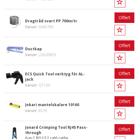
Offert
Dragtråd svart PP 700m/tr
Varunr
0660780
Offert
Ductkap
Varunr
LDK20803
Offert
ECS Quick Tool verktyg för AL-
jack
Varunr
QT100
Offert
Jokari mantelskalare 10160
Varunr
8570
Jonard Crimping Tool RJ45 Pass-
Offert
through
6-in-1 RJ11/12 cat6 cat6a