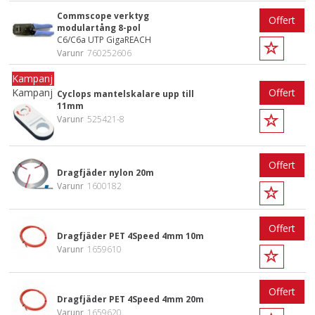
Commscope verktyg
Offert
modulartång 8-pol
C6/C6a UTP GigaREACH
Varunr
760252606
Kampanj
Offert
Cyclops mantelskalare upp till
11mm
Varunr
525421-8
Offert
Dragfjäder nylon 20m
Varunr
1600182
Offert
Dragfjäder PET 4Speed 4mm 10m
Varunr
1659610
Offert
Dragfjäder PET 4Speed 4mm 20m
Varunr
1659620