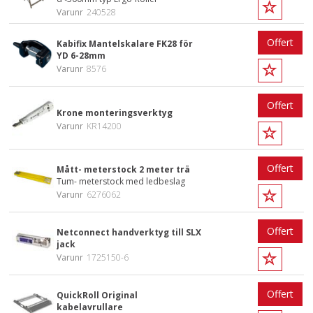
Varunr
240528
Offert
Kabifix Mantelskalare FK28 för
YD 6-28mm
Varunr
8576
Offert
Krone monteringsverktyg
Varunr
KR14200
Offert
Mått- meterstock 2 meter trä
Tum- meterstock med ledbeslag
Varunr
6276062
Offert
Netconnect handverktyg till SLX
jack
Varunr
1725150-6
Offert
QuickRoll Original
kabelavrullare