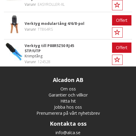
Varunr
EASYROLLER-XL
Offert
Verktyg modulartång 4/6/8-pol
Varunr
TT864RS
Verktyg till P88R5Z50 RJ45
Offert
STP/UTP
Krimptång
Varunr
124528
Alcadon AB
Om oss
Garantier och villkor
Hitta hit
Jobba hos oss
Prenumerera på vårt nyhetsbrev
Kontakta oss
info@alca.se