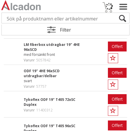
Filter
LM fiberbox utdragbar 19" 4HE
Offert
96xSCD
med försänkt front
Varunr
5057842
ODF 19" 4HE 96xSCD
Offert
utdragbar/delbar
svart
Varunr
57757
Offert
Tykoflex ODF 19" T405 72xSC
Duplex
Varunr
11400312
Offert
Tykoflex ODF 19" T405 96xSC
Duplex