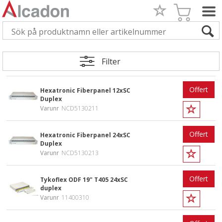
Filter
Offert
Hexatronic Fiberpanel 12xSC
Duplex
Varunr
NCD5130211
Offert
Hexatronic Fiberpanel 24xSC
Duplex
Varunr
NCD5130213
Offert
Tykoflex ODF 19" T405 24xSC
duplex
Varunr
11400310