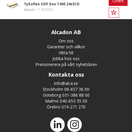
Offert
Tykoflex ODF box T400 24xSCD
Varunr
11400050
Alcadon AB
Om oss
Garantier och villkor
Hitta hit
Jobba hos oss
Prenumerera på vårt nyhetsbrev
Kontakta oss
info@alca.se
Stockholm 08-657 36 00
Göteborg 031-386 88 00
Malmö 040-653 35 00
Örebro 019-271 270