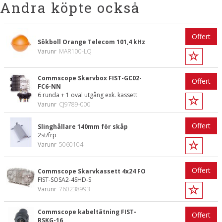
Andra köpte också
Offert
Sökboll Orange Telecom 101,4 kHz
Varunr
MAR100-LQ
Commscope Skarvbox FIST-GC02-
Offert
FC6-NN
6 runda + 1 oval utgång exk. kassett
Varunr
CJ9789-000
Offert
Slinghållare 140mm för skåp
2st/frp
Varunr
5060104
Offert
Commscope Skarvkassett 4x24 FO
FIST-SOSA2-4SHD-S
Varunr
760238993
Commscope kabeltätning FIST-
Offert
RSKG-16