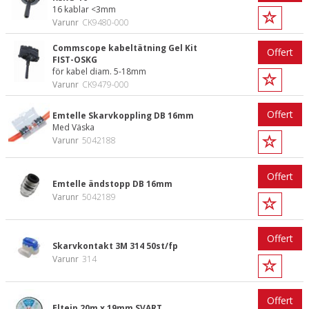
16 kablar <3mm
Varunr
CK9480-000
Commscope kabeltätning Gel Kit
Offert
FIST-OSKG
för kabel diam. 5-18mm
Varunr
CK9479-000
Offert
Emtelle Skarvkoppling DB 16mm
Med Väska
Varunr
5042188
Offert
Emtelle ändstopp DB 16mm
Varunr
5042189
Offert
Skarvkontakt 3M 314 50st/fp
Varunr
314
Offert
Eltejp 20m x 19mm SVART