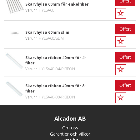
Offert
Skarvhylsa 60mm för enkelfiber
Varunr
HYLSA60
Offert
Skarvhylsa 60mm slim
Varunr
HYLSA60/SLIM
Offert
Skarvhylsa ribbon 40mm för 4-
fiber
Varunr
HYLSA40-04/RIBBON
Offert
Skarvhylsa ribbon 40mm för 8-
fiber
Varunr
HYLSA40-08/RIBBON
Alcadon AB
Om oss
Garantier och villkor