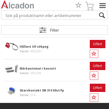
Filter
Offert
Hållare till sökpeg
Varunr
4202257
Offert
Märkautomat i kassett
Varunr
STD-0/9
Offert
Skarvkontakt 3M 314 50st/fp
Varunr
314