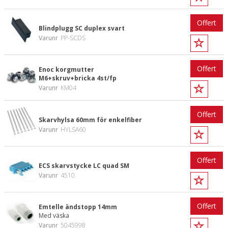
Offert
Blindplugg SC duplex svart
Varunr
PP-SCDS
Offert
Enoc korgmutter
M6+skruv+bricka 4st/fp
Varunr
KM04
Offert
Skarvhylsa 60mm för enkelfiber
Varunr
HYLSA60
Offert
ECS skarvstycke LC quad SM
Varunr
4510
Offert
Emtelle ändstopp 14mm
Med väska
Varunr
5045998