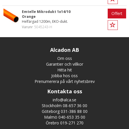
Emtelle Mikrodukt 1x14/10
Offert
Orange
Helfärgad 1200m, EKO-dukt.
Varunr
5045243-H
Alcadon AB
Om oss
Garantier och villkor
Hitta hit
Jobba hos oss
Prenumerera på vårt nyhetsbrev
Kontakta oss
info@alca.se
Stockholm 08-657 36 00
Göteborg 031-386 88 00
Malmö 040-653 35 00
Örebro 019-271 270