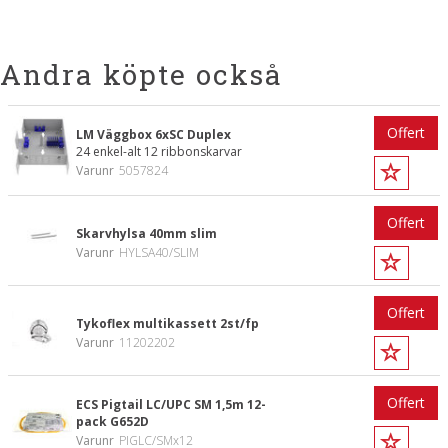
Andra köpte också
Offert
LM Väggbox 6xSC Duplex
24 enkel-alt 12 ribbonskarvar
Varunr
5057824
Offert
Skarvhylsa 40mm slim
Varunr
HYLSA40/SLIM
Offert
Tykoflex multikassett 2st/fp
Varunr
11202202
Offert
ECS Pigtail LC/UPC SM 1,5m 12-
pack G652D
Varunr
PIGLC/SMx12