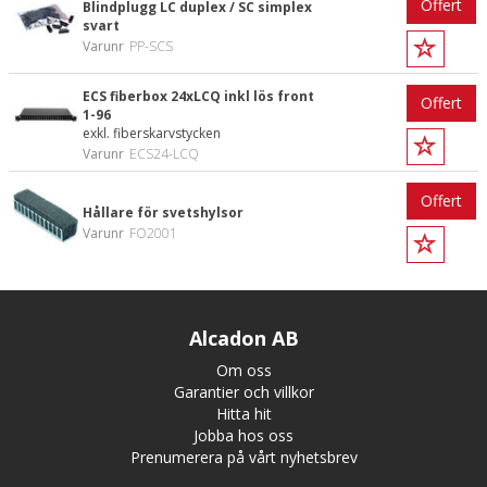
Offert
Blindplugg LC duplex / SC simplex
svart
Varunr
PP-SCS
ECS fiberbox 24xLCQ inkl lös front
Offert
1-96
exkl. fiberskarvstycken
Varunr
ECS24-LCQ
Offert
Hållare för svetshylsor
Varunr
FO2001
Alcadon AB
Om oss
Garantier och villkor
Hitta hit
Jobba hos oss
Prenumerera på vårt nyhetsbrev