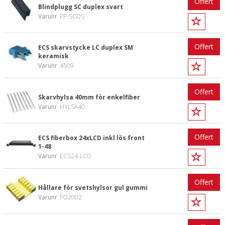
Offert
Blindplugg SC duplex svart
Varunr
PP-SCDS
Offert
ECS skarvstycke LC duplex SM
keramisk
Varunr
4509
Offert
Skarvhylsa 40mm för enkelfiber
Varunr
HYLSA40
Offert
ECS fiberbox 24xLCD inkl lös front
1-48
Varunr
ECS24-LCD
Offert
Hållare för svetshylsor gul gummi
Varunr
FO2002