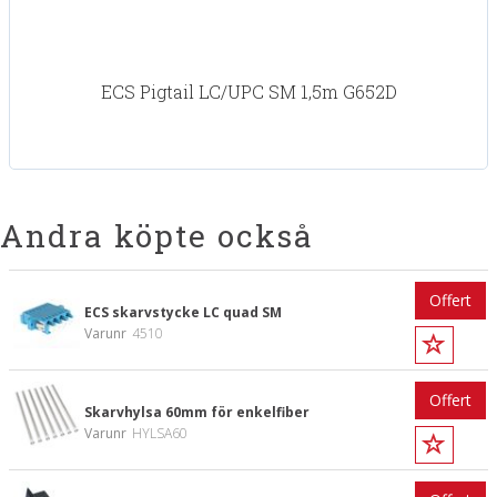
ECS Pigtail LC/UPC SM 1,5m G652D
Andra köpte också
Offert
ECS skarvstycke LC quad SM
Varunr
4510
Offert
Skarvhylsa 60mm för enkelfiber
Varunr
HYLSA60