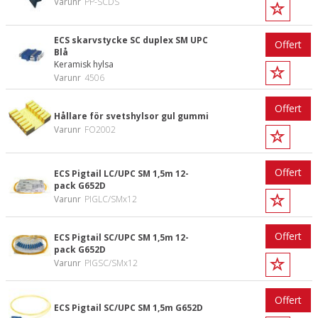
Varunr
PP-SCDS
ECS skarvstycke SC duplex SM UPC
Offert
Blå
Keramisk hylsa
Varunr
4506
Offert
Hållare för svetshylsor gul gummi
Varunr
FO2002
Offert
ECS Pigtail LC/UPC SM 1,5m 12-
pack G652D
Varunr
PIGLC/SMx12
Offert
ECS Pigtail SC/UPC SM 1,5m 12-
pack G652D
Varunr
PIGSC/SMx12
Offert
ECS Pigtail SC/UPC SM 1,5m G652D