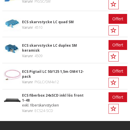
Varunr
PIGSC/SM
Offert
ECS skarvstycke LC quad SM
Varunr
4510
Offert
ECS skarvstycke LC duplex SM
keramisk
Varunr
4509
Offert
ECS Pigtail LC 50/125 1,5m OM4 12-
pack
Varunr
PIGLC/OM4x12
ECS fiberbox 24xSCD inkl lös front
Offert
1-48
exkl. fiberskarvstycken
Varunr
ECS24-SCD