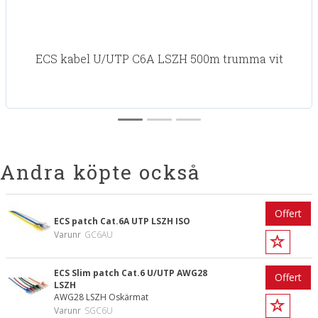
ECS kabel U/UTP C6A LSZH 500m trumma vit
Andra köpte också
Offert
ECS patch Cat.6A UTP LSZH ISO
Varunr
GC6AU
ECS Slim patch Cat.6 U/UTP AWG28
Offert
LSZH
AWG28 LSZH Oskärmat
Varunr
SGC6U