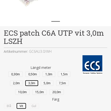
ECS patch C6A UTP vit 3,0m
LSZH
Artikelnummer:
GC6AU3.0/WH
Längd meter
0,30m
0,50m
1,0m
1,5m
2,0m
3,0m
5,0m
7,5m
10,0m
15,0m
20,0m
Färg
Blå
Vit
Gul