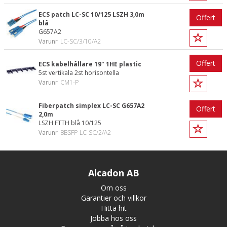
ECS patch LC-SC 10/125 LSZH 3,0m
Offert
blå
G657A2
Varunr
LC-SC/3/10/A2
Offert
ECS kabelhållare 19" 1HE plastic
5st vertikala 2st horisontella
Varunr
CM1-P
Fiberpatch simplex LC-SC G657A2
Offert
2,0m
LSZH FTTH blå 10/125
Varunr
BBSFP-LC-SC/2/A2
Alcadon AB
Om oss
Garantier och villkor
Hitta hit
Jobba hos oss