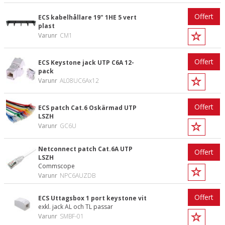
Offert
ECS kabelhållare 19" 1HE 5 vert
plast
Varunr
CM1
Offert
ECS Keystone jack UTP C6A 12-
pack
Varunr
AL08UC6Ax12
Offert
ECS patch Cat.6 Oskärmad UTP
LSZH
Varunr
GC6U
Netconnect patch Cat.6A UTP
Offert
LSZH
Commscope
Varunr
NPC6AUZDB
Offert
ECS Uttagsbox 1 port keystone vit
exkl. jack AL och TL passar
Varunr
SMBF-01