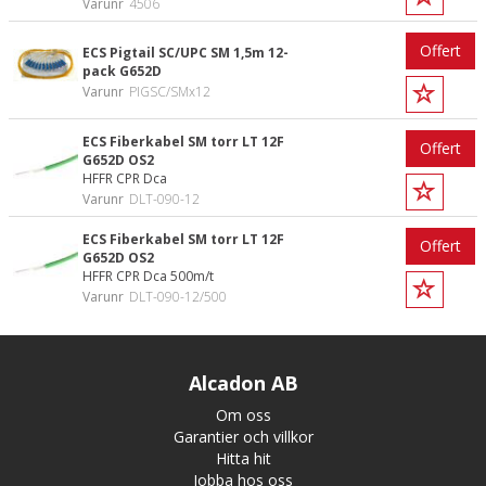
Varunr
4506
Offert
ECS Pigtail SC/UPC SM 1,5m 12-
pack G652D
Varunr
PIGSC/SMx12
ECS Fiberkabel SM torr LT 12F
Offert
G652D OS2
HFFR CPR Dca
Varunr
DLT-090-12
ECS Fiberkabel SM torr LT 12F
Offert
G652D OS2
HFFR CPR Dca 500m/t
Varunr
DLT-090-12/500
Alcadon AB
Om oss
Garantier och villkor
Hitta hit
Jobba hos oss