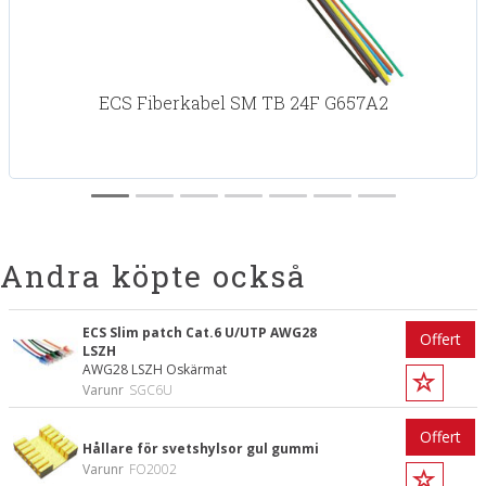
ECS Fiberkabel SM TB 24F G657A2
Andra köpte också
ECS Slim patch Cat.6 U/UTP AWG28
Offert
LSZH
AWG28 LSZH Oskärmat
Varunr
SGC6U
Offert
Hållare för svetshylsor gul gummi
Varunr
FO2002