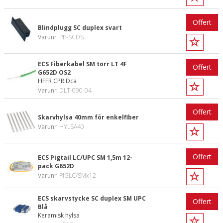
Offert
Blindplugg SC duplex svart
Varunr
PP-SCDS
ECS Fiberkabel SM torr LT 4F
Offert
G652D OS2
HFFR CPR Dca
Varunr
DLT-090-04
Offert
Skarvhylsa 40mm för enkelfiber
Varunr
HYLSA40
Offert
ECS Pigtail LC/UPC SM 1,5m 12-
pack G652D
Varunr
PIGLC/SMx12
ECS skarvstycke SC duplex SM UPC
Offert
Blå
Keramisk hylsa