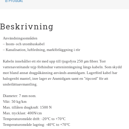
Produkt
Beskrivning
Användningsområden
– Inom- och utomhuskabel
– Kanalisation, luftledning, markförläggning i rör
Kabeln innehåller ett rör med upp till tjugofyra 250 µm fibrer. Torr
vattenavstötande tejp förhindrar vatteninträngning längs kabeln. Som skydd
mot bland annat dragpåkänning används aramidgarn. Lagerförd kabel har
halogenfri mantel, inre lager av Aramidgarn samt en "ripcord" för att
underlättaavmantling.
Diameter: 7 mm nom.
Vikt:
50 kg/km
Max. tillåten dragkraft: 1500 N
Max. trycklast: 400N/cm
Temperaturområde drift: -20°C to +70°C
Temperaturområde lagring: -40°C to +70°C