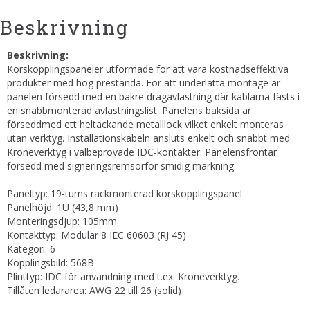
Beskrivning
Beskrivning:
Korskopplingspaneler utformade för att vara kostnadseffektiva
produkter med hög prestanda. För att underlätta montage är
panelen försedd med en bakre dragavlastning där kablarna fästs i
en snabbmonterad avlastningslist. Panelens baksida är
förseddmed ett heltäckande metalllock vilket enkelt monteras
utan verktyg. Installationskabeln ansluts enkelt och snabbt med
Kroneverktyg i välbeprövade IDC-kontakter. Panelensfrontär
försedd med signeringsremsorför smidig märkning.
Paneltyp: 19-tums rackmonterad korskopplingspanel
Panelhöjd: 1U (43,8 mm)
Monteringsdjup: 105mm
Kontakttyp: Modular 8 IEC 60603 (RJ 45)
Kategori: 6
Kopplingsbild: 568B
Plinttyp: IDC för användning med t.ex. Kroneverktyg.
Tillåten ledararea: AWG 22 till 26 (solid)