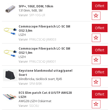
Offert
SFP+, 10GE, DDM, 10km
1310nm, 9dB, SM
Varunr
SFP-10G-LR
Commscope Fiberpatch LC-SC SM
Offert
OS2 3,0m
LSZH
Varunr
FFWLCSC42-JXM003
Commscope Fiberpatch LC-SC SM
Offert
OS2 1,0m
LSZH
Varunr
FFWLCSC42-JXM001
Keystone blankmodul uttag/panel
Offert
Svart
blindbricka, täcklock svart, RJ45
Varunr
SFM-B/BK
ECS Slim patch Cat.6 U/UTP AWG28
Offert
LSZH
AWG28 LSZH Oskärmat
Varunr
SGC6U