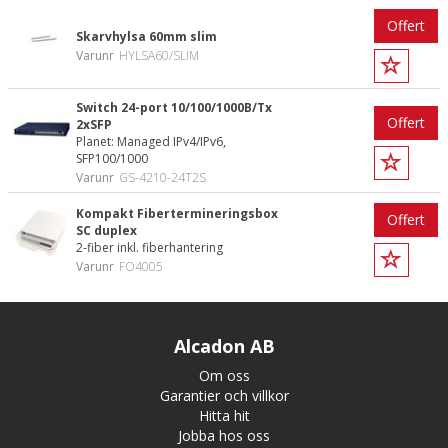
Offert
Skarvhylsa 60mm slim
Varunr
HYLSA60/SLIM
Switch 24-port 10/100/1000B/Tx
Offert
2xSFP
Planet: Managed IPv4/IPv6,
SFP100/1000
Varunr
GS-4210-24T2S
Kompakt Fibertermineringsbox
Offert
SC duplex
2-fiber inkl. fiberhantering
Varunr
FO4005
Alcadon AB
Om oss
Garantier och villkor
Hitta hit
Jobba hos oss