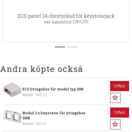
ECS panel 24 obestyckad för keystonejack
inkl. kabelstöd STP/UTP
Andra köpte också
Offert
ECS Uttagsbox för modul typ SIM
Varunr
SMB-02
Offert
Modul 2 x keystone för uttagsbox
SMB
Varunr
SIM-K2