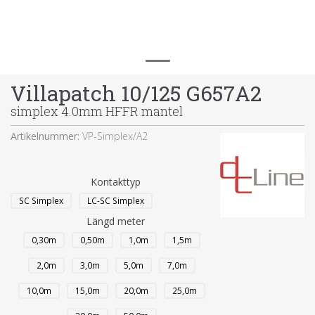
Villapatch 10/125 G657A2
simplex 4.0mm HFFR mantel
Artikelnummer:
VP-Simplex/A2
Kontakttyp
SC Simplex
LC-SC Simplex
Längd meter
0,30m
0,50m
1,0m
1,5m
2,0m
3,0m
5,0m
7,0m
10,0m
15,0m
20,0m
25,0m