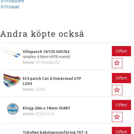
Producent
Produkt
Andra köpte också
Offert
Villapatch 10/125 G657A2
simplex 4.0mm HFFR mantel
Varunr
VP-Simplex/A2
Offert
ECS patch Cat.6 Oskärmad UTP
LSZH
Varunr
GC6U
Offert
Eltejp 20m x 19mm SVART
Varunr
ET20/19-SV
Offert
Tykoflex kabelgenomföring TKT-S