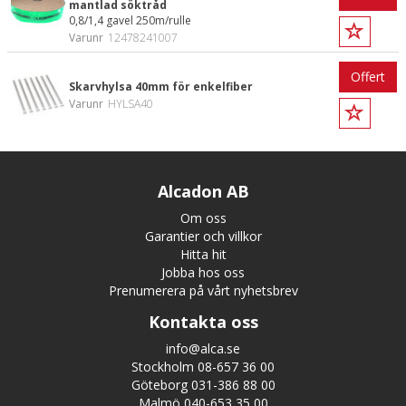
mantlad söktråd
0,8/1,4 gavel 250m/rulle
Varunr
12478241007
Offert
Skarvhylsa 40mm för enkelfiber
Varunr
HYLSA40
Alcadon AB
Om oss
Garantier och villkor
Hitta hit
Jobba hos oss
Prenumerera på vårt nyhetsbrev
Kontakta oss
info@alca.se
Stockholm 08-657 36 00
Göteborg 031-386 88 00
Malmö 040-653 35 00