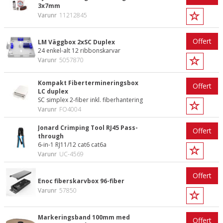
3x7mm
Varunr
11212845
Offert
LM Väggbox 2xSC Duplex
24 enkel-alt 12 ribbonskarvar
Varunr
5057870
Kompakt Fibertermineringsbox
Offert
LC duplex
SC simplex 2-fiber inkl. fiberhantering
Varunr
FO4004
Jonard Crimping Tool RJ45 Pass-
Offert
through
6-in-1 RJ11/12 cat6 cat6a
Varunr
UC-4569
Offert
Enoc fiberskarvbox 96-fiber
Varunr
57850
Markeringsband 100mm med
Offert