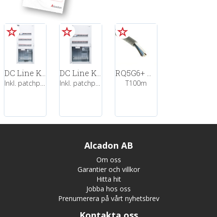
DC Line Kombicentral 3/18 54Mod
DC Line Kombicentral 2/18 36Mod
RQ5G6+ MiPi 5/3,5 Duct i Flexslang 25mm
Inkl. patchpanel RJ45, Fiberuttag
Inkl. patchpanel RJ45, Fiberuttag
T100m
Alcadon AB
Om oss
Garantier och villkor
Hitta hit
Jobba hos oss
Prenumerera på vårt nyhetsbrev
Kontakta oss