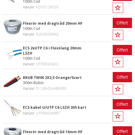
100m Coil
Varunr
FQ7G1.5FLEX
Offert
Flexrör med dragtråd 20mm HF
100m Coil
Varunr
FLEX20/DRAG
ECS 2xUTP C6 i Flexslang 20mm
Offert
LSZH
100m Coil
Varunr
UTP6FLEXx02
Offert
RKUB TWIN 2X2,5 Orange/Svart
300m Bobin
Varunr
01128-054-BN300
Offert
ECS kabel U/UTP C6 LSZH 305 kart
Varunr
UTP6NG/KART
Offert
Flexrör med dragtråd 16mm HF