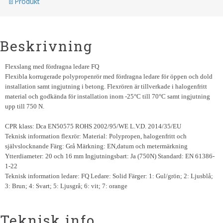
Produkt
Beskrivning
Flexslang med fördragna ledare FQ
Flexibla korrugerade polypropenrör med fördragna ledare för öppen och dold
installation samt ingjutning i betong. Flexrören är tillverkade i halogenfritt
material och godkända för installation inom -25°C till 70°C samt ingjutning
upp till 750 N.
CPR klass: Dca EN50575 ROHS 2002/95/WE L.V.D. 2014/35/EU
Teknisk information flexrör: Material: Polypropen, halogenfritt och
självslocknande Färg: Grå Märkning: EN,datum och metermärkning
Ytterdiameter: 20 och 16 mm Ingjutningsbart: Ja (750N) Standard: EN 61386-
1-22
Teknisk information ledare: FQ Ledare: Solid Färger: 1: Gul/grön; 2: Ljusblå;
3: Brun; 4: Svart; 5: Ljusgrå; 6: vit; 7: orange
Teknisk info