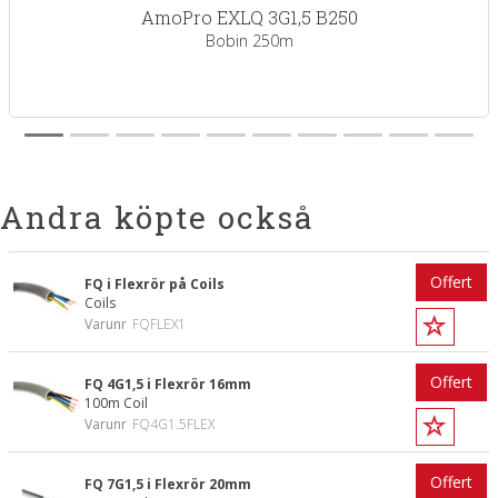
AmoPro EXLQ 3G1,5 B250
Bobin 250m
Andra köpte också
Offert
FQ i Flexrör på Coils
Coils
Varunr
FQFLEX1
Offert
FQ 4G1,5 i Flexrör 16mm
100m Coil
Varunr
FQ4G1.5FLEX
Offert
FQ 7G1,5 i Flexrör 20mm