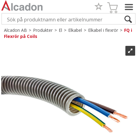
Alcadon AB
>
Produkter
>
El
>
Elkabel
>
Elkabel i flexrör
>
FQ i
Flexrör på Coils