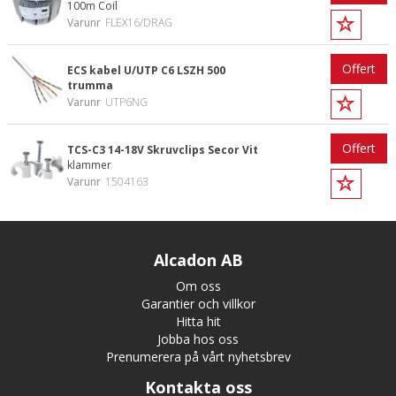
100m Coil
Varunr
FLEX16/DRAG
Offert
ECS kabel U/UTP C6 LSZH 500
trumma
Varunr
UTP6NG
Offert
TCS-C3 14-18V Skruvclips Secor Vit
klammer
Varunr
1504163
Alcadon AB
Om oss
Garantier och villkor
Hitta hit
Jobba hos oss
Prenumerera på vårt nyhetsbrev
Kontakta oss