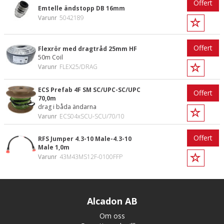
Offert
Emtelle ändstopp DB 16mm
Varunr
5042189
Offert
Flexrör med dragtråd 25mm HF
50m Coil
Varunr
FLEX25/DRAG
ECS Prefab 4F SM SC/UPC-SC/UPC
Offert
70,0m
drag i båda ändarna
Varunr
ECS04xSCU-SCU/70/10
Offert
RFS Jumper 4.3-10 Male-4.3-10
Male 1,0m
Varunr
43M43MS12F-0100FFP
Alcadon AB
Om oss