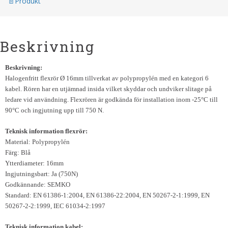
Produkt
Beskrivning
Beskrivning:
Halogenfritt flexrör Ø 16mm tillverkat av polypropylén med en kategori 6
kabel. Rören har en utjämnad insida vilket skyddar och undviker slitage på
ledare vid användning. Flexrören är godkända för installation inom -25°C till
90°C och ingjutning upp till 750 N.
Teknisk information flexrör:
Material: Polypropylén
Färg: Blå
Ytterdiameter: 16mm
Ingjutningsbart: Ja (750N)
Godkännande: SEMKO
Standard: EN 61386-1:2004, EN 61386-22:2004, EN 50267-2-1:1999, EN
50267-2-2:1999, IEC 61034-2:1997
Teknisk information kabel: