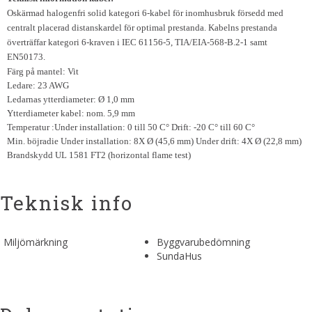
Oskärmad halogenfri solid kategori 6-kabel för inomhusbruk försedd med
centralt placerad distanskardel för optimal prestanda. Kabelns prestanda
överträffar kategori 6-kraven i IEC 61156-5, TIA/EIA-568-B.2-1 samt
EN50173.
Färg på mantel: Vit
Ledare: 23 AWG
Ledarnas ytterdiameter: Ø 1,0 mm
Ytterdiameter kabel: nom. 5,9 mm
Temperatur :Under installation: 0 till 50 C° Drift: -20 C° till 60 C°
Min. böjradie Under installation: 8X Ø (45,6 mm) Under drift: 4X Ø (22,8 mm)
Brandskydd UL 1581 FT2 (horizontal flame test)
Teknisk info
Miljömärkning
Byggvarubedömning
SundaHus