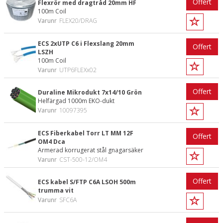
Offert
Flexrör med dragtråd 20mm HF
100m Coil
Varunr
FLEX20/DRAG
ECS 2xUTP C6 i Flexslang 20mm
Offert
LSZH
100m Coil
Varunr
UTP6FLEXx02
Offert
Duraline Mikrodukt 7x14/10 Grön
Helfärgad 1000m EKO-dukt
Varunr
10097395
ECS Fiberkabel Torr LT MM 12F
Offert
OM4 Dca
Armerad korrugerat stål gnagarsäker
Varunr
CST-500-12/OM4
Offert
ECS kabel S/FTP C6A LSOH 500m
trumma vit
Varunr
SFC6A