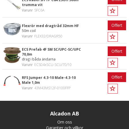
trumma vit
Varunr
SFC6A
Offert
Flexrör med dragtråd 32mm HF
50m coil
Varunr
FLEX32/DRAGR50
ECS Prefab 4F SM SC/UPC-SC/UPC
Offert
70,0m
drag i båda ändarna
Varunr
ECS04xSCU-SCU/70/10
Offert
RFS Jumper 4.3-10 Male-4.3-10
Male 1,0m
Varunr
43M43MS12F-0100FFP
Alcadon AB
Om oss
Garantier och villkor