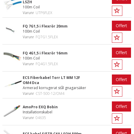
LSZH
100m Coil
Varunr
UTP6FLEX
Offert
FQ 7G1,5 i Flexrör 20mm
100m Coil
Varunr
FQ7G1.5FLEX
Offert
FQ 4G1,5 i Flexrör 16mm
100m Coil
Varunr
FQ4G1.5FLEX
ECS Fiberkabel Torr LT MM 12F
Offert
OM4 Dca
Armerad korrugerat stål gnagarsäker
Varunr
CST-500-12/OM4
Offert
AmoPro EXQ Bobin
Installationskabel
Varunr
04635
Offert
ECS kabel S/FTP C6A LSOH 500m