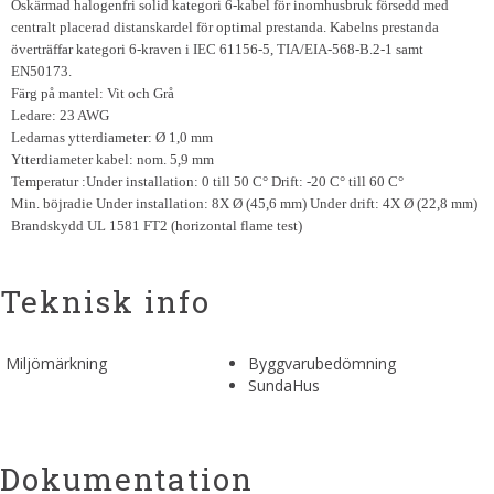
Oskärmad halogenfri solid kategori 6-kabel för inomhusbruk försedd med
centralt placerad distanskardel för optimal prestanda. Kabelns prestanda
överträffar kategori 6-kraven i IEC 61156-5, TIA/EIA-568-B.2-1 samt
EN50173.
Färg på mantel: Vit och Grå
Ledare: 23 AWG
Ledarnas ytterdiameter: Ø 1,0 mm
Ytterdiameter kabel: nom. 5,9 mm
Temperatur :Under installation: 0 till 50 C° Drift: -20 C° till 60 C°
Min. böjradie Under installation: 8X Ø (45,6 mm) Under drift: 4X Ø (22,8 mm)
Brandskydd UL 1581 FT2 (horizontal flame test)
Teknisk info
Miljömärkning
Byggvarubedömning
SundaHus
Dokumentation