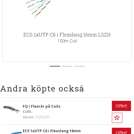
ECS 1xUTP C6 i Flexslang 16mm LSZH
100m Coil
Andra köpte också
Offert
FQ i Flexrör på Coils
Coils
Varunr
FQFLEX1
ECS 1xUTP C6 i Flexslang 16mm
Offert