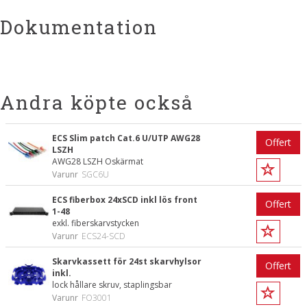
Dokumentation
Andra köpte också
ECS Slim patch Cat.6 U/UTP AWG28
Offert
LSZH
AWG28 LSZH Oskärmat
Varunr
SGC6U
ECS fiberbox 24xSCD inkl lös front
Offert
1-48
exkl. fiberskarvstycken
Varunr
ECS24-SCD
Skarvkassett för 24st skarvhylsor
Offert
inkl.
lock hållare skruv, staplingsbar
Varunr
FO3001