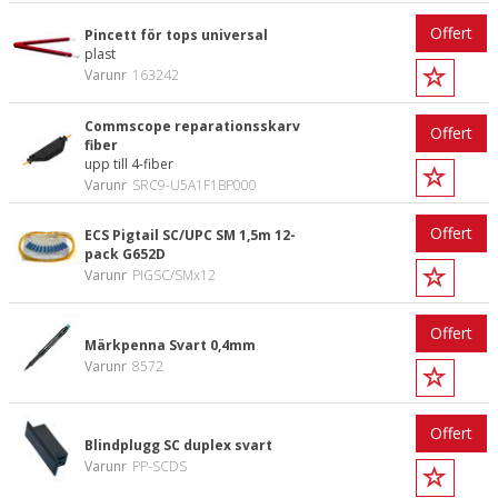
Offert
Pincett för tops universal
plast
Varunr
163242
Commscope reparationsskarv
Offert
fiber
upp till 4-fiber
Varunr
SRC9-U5A1F1BP000
Offert
ECS Pigtail SC/UPC SM 1,5m 12-
pack G652D
Varunr
PIGSC/SMx12
Offert
Märkpenna Svart 0,4mm
Varunr
8572
Offert
Blindplugg SC duplex svart
Varunr
PP-SCDS