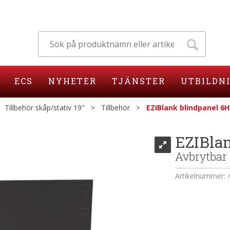
ECS
NYHETER
TJÄNSTER
UTBILDN
>
Tillbehör skåp/stativ 19"
>
Tillbehör
>
EZIBlank blindpanel 6H
EZIBla
Avbrytbar
Artikelnummer: