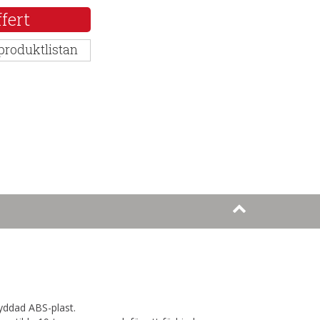
fert
 produktlistan
yddad ABS-plast.