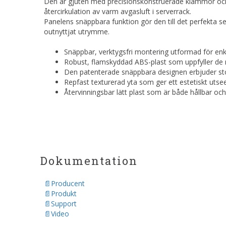
Den är gjuten med precisionskonstruerade klämmor och ka
återcirkulation av varm avgasluft i serverrack.
Panelens snäppbara funktion gör den till det perfekta se
outnyttjat utrymme.
Snäppbar, verktygsfri montering utformad för enk
Robust, flamskyddad ABS-plast som uppfyller de
Den patenterade snäppbara designen erbjuder stör
Repfast texturerad yta som ger ett estetiskt utsee
Återvinningsbar lätt plast som är både hållbar och
Dokumentation
Producent
Produkt
Support
Video