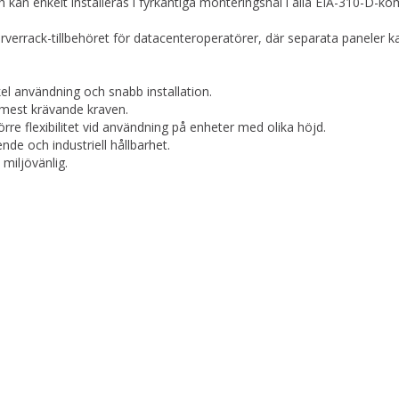
n enkelt installeras i fyrkantiga monteringshål i alla EIA-310-D-kom
rverrack-tillbehöret för datacenteroperatörer, där separata paneler k
el användning och snabb installation.
 mest krävande kraven.
re flexibilitet vid användning på enheter med olika höjd.
nde och industriell hållbarhet.
 miljövänlig.