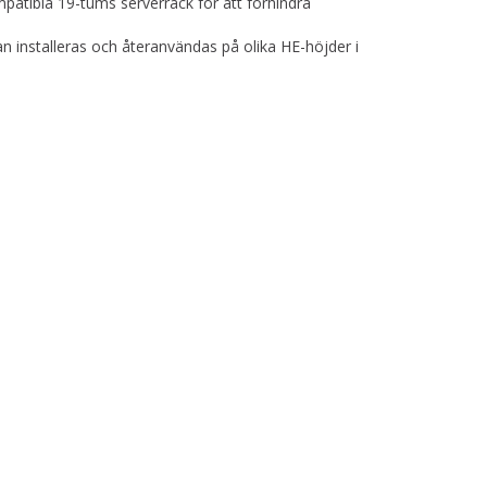
patibla 19-tums serverrack för att förhindra
an installeras och återanvändas på olika HE-höjder i