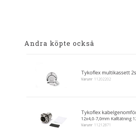
Andra köpte också
Tykoflex multikassett 2s
Varunr
11202202
Tykoflex kabelgenomför
12x4,0-7,0mm Kalltätning 1
Varunr
11212871