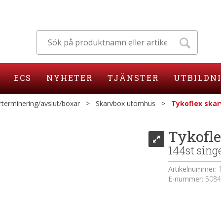
ECS
NYHETER
TJÄNSTER
UTBILDN
rterminering/avslut/boxar
>
Skarvbox utomhus
>
Tykoflex skar
Tykofl
144st sing
Artikelnummer:
E-nummer:
5084