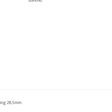
5084340
ning 28,5mm