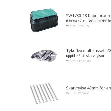
SW1730-18 Kabelbrunn
63x96x47cm Grönt HDPE-lo
Varunr
0665965
Tykoflex multikassett 48
upptill 48 st. skarvhylsor
Varunr
11202204
Skarvhylsa 40mm för en
Varunr
HYLSA40