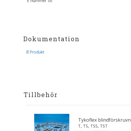
E nummer SE
Dokumentation
Produkt
Tillbehör
Tykoflex blindförskruv
T, TS, TSS, TST