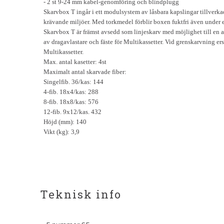
- 2 st 9-24 mm kabel-genomföring och blindplugg
Skarvbox T ingår i ett modulsystem av låsbara kapslingar tillverkade
krävande miljöer. Med torkmedel förblir boxen fuktfri även under 
Skarvbox T är främst avsedd som linjeskarv med möjlighet till en
av dragavlastare och fäste för Multikassetter. Vid grenskarvning e
Multikassetter.
Max. antal kasetter: 4st
Maximalt antal skarvade fiber:
Singelfib. 36/kas: 144
4-fib. 18x4/kas: 288
8-fib. 18x8/kas: 576
12-fib. 9x12/kas. 432
Höjd (mm): 140
Vikt (kg): 3,9
Teknisk info