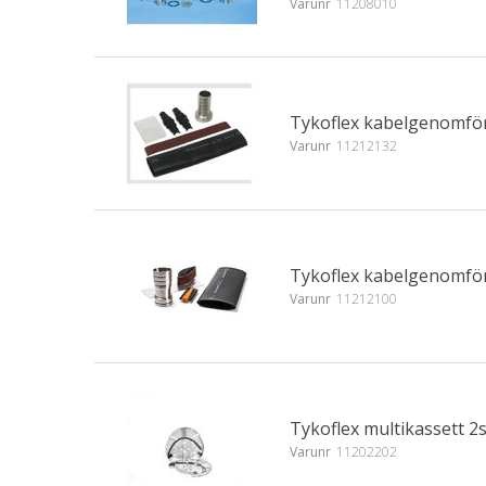
Varunr
11208010
Tykoflex kabelgenomför
Varunr
11212132
Tykoflex kabelgenomför
Varunr
11212100
Tykoflex multikassett 2s
Varunr
11202202