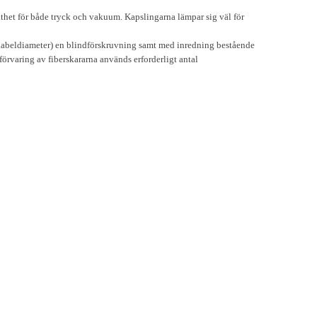
 täthet för både tryck och vakuum. Kapslingarna lämpar sig väl för
 kabeldiameter) en blindförskruvning samt med inredning bestående
örvaring av fiberskararna används erforderligt antal