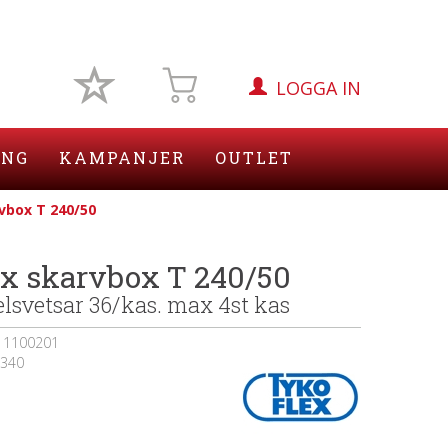
LOGGA IN
ING
KAMPANJER
OUTLET
vbox T 240/50
ex skarvbox T 240/50
elsvetsar 36/kas. max 4st kas
11100201
340