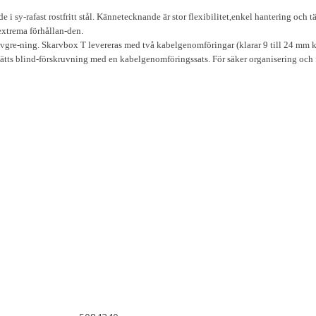
 i sy-rafast rostfritt stål. Kännetecknande är stor flexibilitet,enkel hantering och
extrema förhållan-den.
 avgre-ning. Skarvbox T levereras med två kabelgenomföringar (klarar 9 till 24 mm
rsätts blind-förskruvning med en kabelgenomföringssats. För säker organisering och f