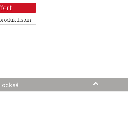
fert
 produktlistan
 också