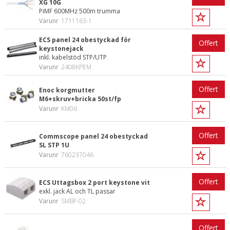
XG 10G
PiMF 600MHz 500m trumma
Varunr
1711163-1
ECS panel 24 obestyckad för
Offert
keystonejack
inkl. kabelstöd STP/UTP
Varunr
2408KPEM
Offert
Enoc korgmutter
M6+skruv+bricka 50st/fp
Varunr
KM06
Offert
Commscope panel 24 obestyckad
SL STP 1U
Varunr
760237046
Offert
ECS Uttagsbox 2 port keystone vit
exkl. jack AL och TL passar
Varunr
SMBF-02
Offert