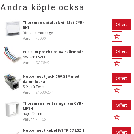
Andra köpte också
Thorsman datalock vinklat CYB-
Offert
BK1
för kanalmontage
Varunr
70000
Offert
ECS Slim patch Cat.6A Skärmade
AWG28 LSZH
Varunr
SGC6AS
Netconnect jack C6A STP med
Offert
dammlucka
SLX grå Twist
Varunr
2153365-4
Thorsman monteringsram CYB-
Offert
MF1H
höjd 42mm
Varunr
71165
Netconnect kabel F/FTP C7 LSZH
Offert