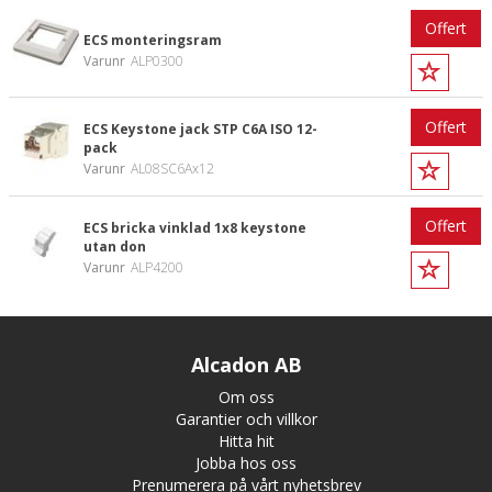
Offert
ECS monteringsram
Varunr
ALP0300
Offert
ECS Keystone jack STP C6A ISO 12-
pack
Varunr
AL08SC6Ax12
Offert
ECS bricka vinklad 1x8 keystone
utan don
Varunr
ALP4200
Alcadon AB
Om oss
Garantier och villkor
Hitta hit
Jobba hos oss
Prenumerera på vårt nyhetsbrev