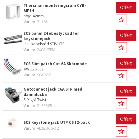
Thorsman monteringsram CYB-
Offert
MF1H
höjd 42mm
Varunr
71165
ECS panel 24 obestyckad för
Offert
keystonejack
inkl. kabelstöd STP/UTP
Varunr
2408KPEM
Offert
ECS Slim patch Cat.6A Skärmade
AWG28 LSZH
Varunr
SGC6AS
Netconnect jack C6A STP med
Offert
dammlucka
SLX grå Twist
Varunr
2153365-4
Offert
ECS Keystone jack UTP C6 12-pack
Varunr
AL08UC6x12