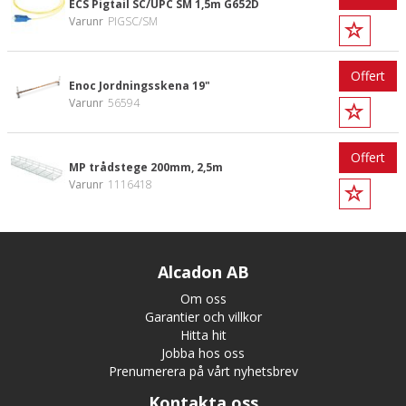
ECS Pigtail SC/UPC SM 1,5m G652D
Varunr
PIGSC/SM
Offert
Enoc Jordningsskena 19"
Varunr
56594
Offert
MP trådstege 200mm, 2,5m
Varunr
1116418
Alcadon AB
Om oss
Garantier och villkor
Hitta hit
Jobba hos oss
Prenumerera på vårt nyhetsbrev
Kontakta oss