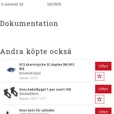
E nummer SE
5057870
Dokumentation
Andra köpte också
ECS skarvstycke SC duplex SM UPC
Offert
Blå
Keramisk hylsa
Varunr
4506
Offert
Enoc kabelbygel 1-par svart 1HE
60x44x89mm
Varunr
KBP01-S-X1
Enoc Sats för cylinder
Offert