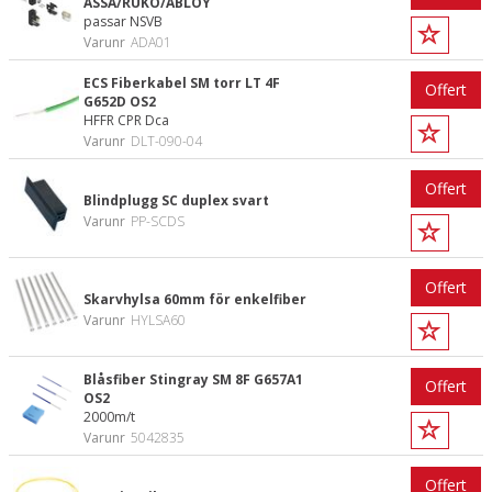
ASSA/RUKO/ABLOY
passar NSVB
Varunr
ADA01
ECS Fiberkabel SM torr LT 4F
Offert
G652D OS2
HFFR CPR Dca
Varunr
DLT-090-04
Offert
Blindplugg SC duplex svart
Varunr
PP-SCDS
Offert
Skarvhylsa 60mm för enkelfiber
Varunr
HYLSA60
Blåsfiber Stingray SM 8F G657A1
Offert
OS2
2000m/t
Varunr
5042835
Offert