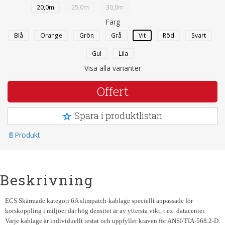
20,0m
25,0m
30,0m
Färg
Blå
Orange
Grön
Grå
Vit
Röd
Svart
Gul
Lila
Visa alla varianter
Offert
Spara i produktlistan
Produkt
Beskrivning
ECS Skärmade kategori 6A slimpatch-kablage speciellt anpassade för
korskoppling i miljöer där hög densitet är av yttersta vikt, t.ex. datacenter.
Varje kablage är individuellt testat och uppfyller kraven för ANSI/TIA-568.2-D.