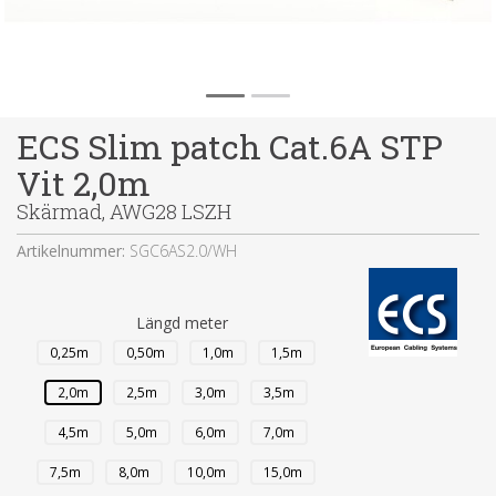
ECS Slim patch Cat.6A STP
Vit 2,0m
Skärmad, AWG28 LSZH
Artikelnummer:
SGC6AS2.0/WH
Längd meter
0,25m
0,50m
1,0m
1,5m
2,0m
2,5m
3,0m
3,5m
4,5m
5,0m
6,0m
7,0m
7,5m
8,0m
10,0m
15,0m