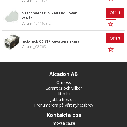
Varunr
1711897-1
Offert
Netconnect DIN Rail End Cover
2st/fp
Varunr
1711658-2
Offert
Jack-Jack C6 STP keystone skarv
Varunr
JJ08C6S
Alcadon AB
Om oss
Garantier och villkor
Hitta hit
Jobba hos oss
Prenumerera på vårt nyhetsbrev
Kontakta oss
info@alca.se