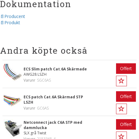
Dokumentation
Producent
Produkt
Andra köpte också
Offert
ECS Slim patch Cat.6A Skärmade
AWG28 LSZH
Varunr
SGC6AS
Offert
ECS patch Cat.6A Skärmad STP
LSZH
Varunr
GC6AS
Netconnect jack C6A STP med
Offert
dammlucka
SLX grå Twist
Varunr
2153365-4