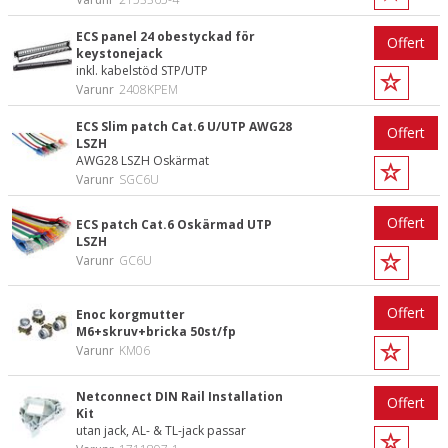
ECS panel 24 obestyckad för
Offert
keystonejack
inkl. kabelstöd STP/UTP
Varunr
2408KPEM
ECS Slim patch Cat.6 U/UTP AWG28
Offert
LSZH
AWG28 LSZH Oskärmat
Varunr
SGC6U
Offert
ECS patch Cat.6 Oskärmad UTP
LSZH
Varunr
GC6U
Offert
Enoc korgmutter
M6+skruv+bricka 50st/fp
Varunr
KM06
Netconnect DIN Rail Installation
Offert
Kit
utan jack, AL- & TL-jack passar