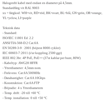
Halogenfri kabel med endast en diameter på 4,5mm.
Standardfärg vit RAL 9003
xx = färgkod: WH=vit, RD=röd, BK=svart, BL=blå, GN=grön, OR=orange,
YL=yelow, LI=purple
Teknisk data
- Standard:
ISO/IEC 11801 Ed. 2.2
ANSI/TIA-568-D.2 Cat.6A
EN 50289-3-9 : 2001 (böjtest 8000 cykler)
IEC 60603-7:2011 (i/ur koppling 2500 ggr)
IEEE 802.3bt: 4P PoE, PoE++ (37st kablar per bunt, 80W)
- Kabeltyp: AWG28 HFFR
- Ytterdiameter: 4,5mm nom.
- Frekvens: Cat.6A 500MHz
- Datahastighet: Cat.6A 10Gbps
- Konstruktion: Cat.6A FTP
- Böjradie: 4 x Ytterdiametern
- Temp. drift: -20 till +60 °C
- Temp. installation: 0 till +50 °C