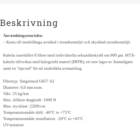
Beskrivning
Användningsområden
– Korta till medellånga avstånd i inomhusmiljö och skyddad utomhusmiljö.
Kabeln innehåller 8 fibrer med individuella sekundärskydd om 900 µm. MTX-
kabeln tillverkas med halogenfri mantel (HFFR), ett inre lager av Aramidgarn
samt en "ripcord" för att underlätta avmantling.
Fibertyp: Singelmod G657.A2
Diameter: 6,0 mm nom.
Vikt: 35 kg/km
Max. tillåten dragkraft: 1000 N
Max. trycklast: 220N/cm
Temperaturområde drift: -40°C to +75°C
Temperaturområde installation: -20°C to +45°C
UV-resistent