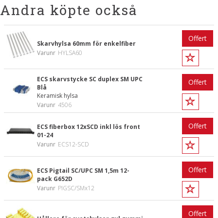
Andra köpte också
Offert
Skarvhylsa 60mm för enkelfiber
Varunr
HYLSA60
ECS skarvstycke SC duplex SM UPC
Offert
Blå
Keramisk hylsa
Varunr
4506
Offert
ECS fiberbox 12xSCD inkl lös front
01-24
Varunr
ECS12-SCD
Offert
ECS Pigtail SC/UPC SM 1,5m 12-
pack G652D
Varunr
PIGSC/SMx12
Offert