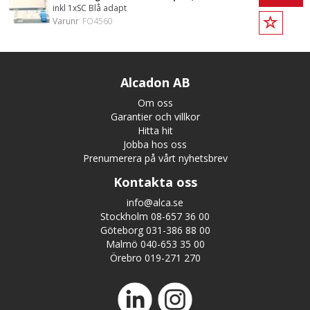
inkl 1xSC Blå adapt
Varunr
FO4560
Alcadon AB
Om oss
Garantier och villkor
Hitta hit
Jobba hos oss
Prenumerera på vårt nyhetsbrev
Kontakta oss
info@alca.se
Stockholm 08-657 36 00
Göteborg 031-386 88 00
Malmö 040-653 35 00
Örebro 019-271 270