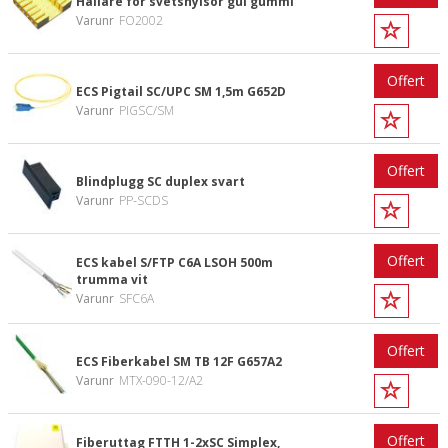
Hållare för svetshylsor gul gummi
Varunr
FO2002
Offert
ECS Pigtail SC/UPC SM 1,5m G652D
Varunr
PIGSC/SM
Offert
Blindplugg SC duplex svart
Varunr
PP-SCDS
Offert
ECS kabel S/FTP C6A LSOH 500m
trumma vit
Varunr
SFC6A
Offert
ECS Fiberkabel SM TB 12F G657A2
Varunr
MTX-090-12/A2
Offert
Fiberuttag FTTH 1-2xSC Simplex,