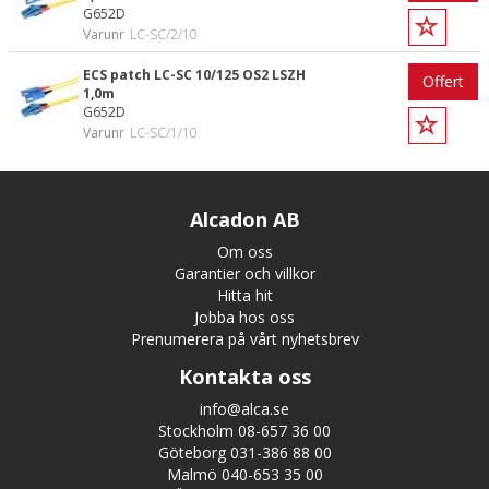
G652D
Varunr
LC-SC/2/10
ECS patch LC-SC 10/125 OS2 LSZH
Offert
1,0m
G652D
Varunr
LC-SC/1/10
Alcadon AB
Om oss
Garantier och villkor
Hitta hit
Jobba hos oss
Prenumerera på vårt nyhetsbrev
Kontakta oss
info@alca.se
Stockholm 08-657 36 00
Göteborg 031-386 88 00
Malmö 040-653 35 00