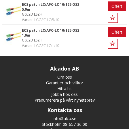
ECS patch LC/APC-LC 10/125 OS2
Offert
5,0m
G652D LSZH
Varunr
LC/APC-LC/5/10
ECS patch LC/APC-LC 10/125 OS2
Offert
1,0m
G652D LSZH
Varunr
LC/APC-LC/1/10
Alcadon AB
Om oss
Garantier och villkor
Hitta hit
Jobba hos oss
Prenumerera på vårt nyhetsbrev
Kontakta oss
info@alca.se
Stockholm 08-657 36 00