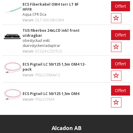
ECS Fiberkabel OM4 torr LT 8F
Offert
HFFR
Aqua CPR Dca
Varunr
DLT-500-08/OM4
TUS fiberbox 24xLCD inkl front
Offert
utdragbar
obestyckad exkl.
skarvstycken/adaptrar
Varunr
ECS24-LCD/TUS
Offert
ECS Pigtail LC 50/125 1,5m OM4 12-
pack
Varunr
PIGLC/OM4x12
Offert
ECS Pigtail LC 50/125 1,5m OM4
Varunr
PIGLC/OM4
Alcadon AB