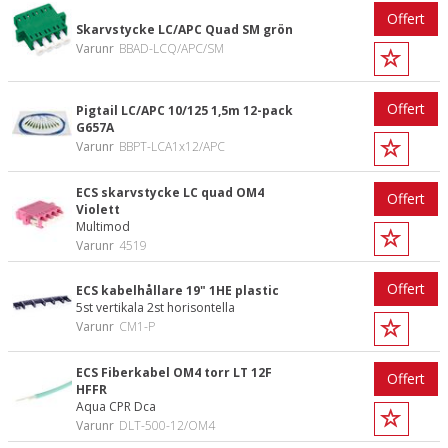
Offert
Skarvstycke LC/APC Quad SM grön
Varunr
BBAD-LCQ/APC/SM
Offert
Pigtail LC/APC 10/125 1,5m 12-pack
G657A
Varunr
BBPT-LCA1x12/APC
ECS skarvstycke LC quad OM4
Offert
Violett
Multimod
Varunr
4519
Offert
ECS kabelhållare 19" 1HE plastic
5st vertikala 2st horisontella
Varunr
CM1-P
ECS Fiberkabel OM4 torr LT 12F
Offert
HFFR
Aqua CPR Dca
Varunr
DLT-500-12/OM4