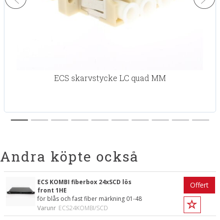
ECS skarvstycke LC quad MM
Andra köpte också
ECS KOMBI fiberbox 24xSCD lös
Offert
front 1HE
för blås och fast fiber märkning 01-48
Varunr
ECS24KOMBI/SCD