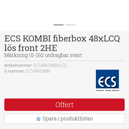
ECS KOMBI fiberbox 48xLCQ
lös front 2HE
Märkning 01-192 utdragbar svart
Artikelnummer:
ECS48KOMBI/LCQ
E-nummer:
ECS48KOMBI
Offert
Spara i produktlistan