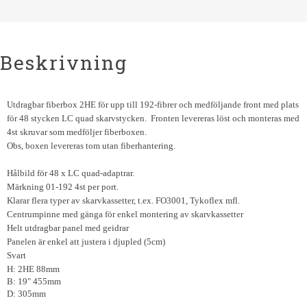
Beskrivning
Utdragbar fiberbox 2HE för upp till 192-fibrer och medföljande front med plats
för 48 stycken LC quad skarvstycken. Fronten levereras löst och monteras med
4st skruvar som medföljer fiberboxen.
Obs, boxen levereras tom utan fiberhantering.
Hålbild för 48 x LC quad-adaptrar.
Märkning 01-192 4st per port.
Klarar flera typer av skarvkassetter, t.ex. FO3001, Tykoflex mfl.
Centrumpinne med gänga för enkel montering av skarvkassetter
Helt utdragbar panel med geidrar
Panelen är enkel att justera i djupled (5cm)
Svart
H: 2HE 88mm
B: 19" 455mm
D: 305mm