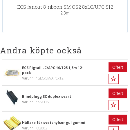
ECS fanout 8-ribbon SM OS2 8xLC/UPC S12
2,3m
Andra köpte också
Offert
ECS Pigtail LC/APC 10/125 1,5m 12-
pack
Varunr
PIGLC/SM/APCx12
Offert
Blindplugg SC duplex svart
Varunr
PP-SCDS
Offert
Hållare för svetshylsor gul gummi
Varunr
FO2002