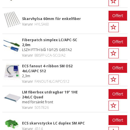
Offert
Skarvhylsa 60mm för enkelfiber
Varunr
HYLSA60
Fiberpatch simplex LC/APC-SC
Offert
2,0m
LSZH FTTH blå 10/125 G657A2
Varunr
BBSFP-LCA-SC/2/A2
ECS fanout 4-ribbon SM OS2
Offert
4xLC/APC S12
2,3m
Varunr
FANOUT4LC/APC/S12
LM fiberbox utdragbar 19" 1HE
Offert
24xLC Quad
med försänkt front
Varunr
5057826
Offert
ECS skarvstycke LC duplex SM APC
Varunr
4514