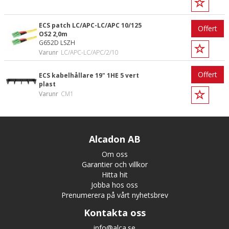
ECS patch LC/APC-LC/APC 10/125
Offert
OS2 2,0m
G652D LSZH
Varunr
LC/APC-LC/APC/2/10
Offert
ECS kabelhållare 19" 1HE 5 vert
plast
Varunr
CM1
Alcadon AB
Om oss
Garantier och villkor
Hitta hit
Jobba hos oss
Prenumerera på vårt nyhetsbrev
Kontakta oss
info@alca.se