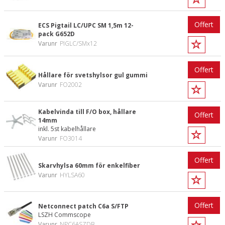
Offert
ECS Pigtail LC/UPC SM 1,5m 12-
pack G652D
Varunr
PIGLC/SMx12
Offert
Hållare för svetshylsor gul gummi
Varunr
FO2002
Kabelvinda till F/O box, hållare
Offert
14mm
inkl. 5st kabelhållare
Varunr
FO3014
Offert
Skarvhylsa 60mm för enkelfiber
Varunr
HYLSA60
Offert
Netconnect patch C6a S/FTP
LSZH Commscope
Varunr
NPC6ASZDB