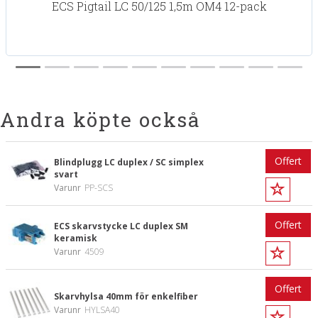
ECS Pigtail LC 50/125 1,5m OM4 12-pack
Andra köpte också
Offert
Blindplugg LC duplex / SC simplex
svart
Varunr
PP-SCS
Offert
ECS skarvstycke LC duplex SM
keramisk
Varunr
4509
Offert
Skarvhylsa 40mm för enkelfiber
Varunr
HYLSA40