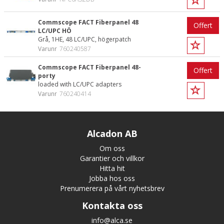
Commscope FACT Fiberpanel 48
Offert
LC/UPC HÖ
Grå, 1HE, 48 LC/UPC, högerpatch
Varunr
760240587
Commscope FACT Fiberpanel 48-
Offert
porty
loaded with LC/UPC adapters
Varunr
760240414
Alcadon AB
Om oss
Garantier och villkor
Hitta hit
Jobba hos oss
Prenumerera på vårt nyhetsbrev
Kontakta oss
info@alca.se