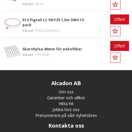
Varunr
4518
Offert
ECS Pigtail LC 50/125 1,5m OM4 12-
pack
Varunr
PIGLC/OM4x12
Offert
Skarvhylsa 40mm för enkelfiber
Varunr
HYLSA40
Alcadon AB
Om oss
Garantier och villkor
Hitta hit
Jobba hos oss
Prenumerera på vårt nyhetsbrev
Kontakta oss