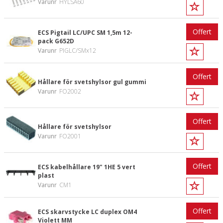
Varunr
HYLSA60
Offert
ECS Pigtail LC/UPC SM 1,5m 12-
pack G652D
Varunr
PIGLC/SMx12
Offert
Hållare för svetshylsor gul gummi
Varunr
FO2002
Offert
Hållare för svetshylsor
Varunr
FO2001
Offert
ECS kabelhållare 19" 1HE 5 vert
plast
Varunr
CM1
Offert
ECS skarvstycke LC duplex OM4
Violett MM