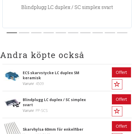
Blindplugg LC duplex / SC simplex svart
Andra köpte också
Offert
ECS skarvstycke LC duplex SM
keramisk
Varunr
4509
Offert
Blindplugg LC duplex / SC simplex
svart
Varunr
PP-SCS
Offert
Skarvhylsa 60mm för enkelfiber