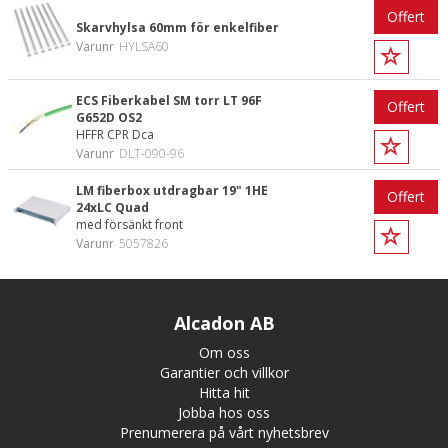
Offert
Skarvhylsa 60mm för enkelfiber
Varunr
HYLSA60
ECS Fiberkabel SM torr LT 96F
Offert
G652D OS2
HFFR CPR Dca
Varunr
DLT-090-96
LM fiberbox utdragbar 19" 1HE
Offert
24xLC Quad
med försänkt front
Varunr
5057826
Alcadon AB
Om oss
Garantier och villkor
Hitta hit
Jobba hos oss
Prenumerera på vårt nyhetsbrev