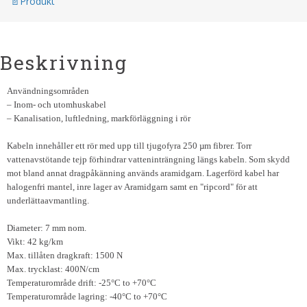
Produkt
Beskrivning
Användningsområden
– Inom- och utomhuskabel
– Kanalisation, luftledning, markförläggning i rör
Kabeln innehåller ett rör med upp till tjugofyra 250 µm fibrer. Torr
vattenavstötande tejp förhindrar vatteninträngning längs kabeln. Som skydd
mot bland annat dragpåkänning används aramidgarn. Lagerförd kabel har
halogenfri mantel, inre lager av Aramidgarn samt en "ripcord" för att
underlättaavmantling.
Diameter: 7 mm nom.
Vikt: 42 kg/km
Max. tillåten dragkraft: 1500 N
Max. trycklast: 400N/cm
Temperaturområde drift: -25°C to +70°C
Temperaturområde lagring: -40°C to +70°C