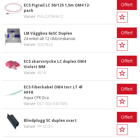
Offert
ECS Pigtail LC 50/125 1,5m OM4 12-
pack
Varunr
PIGLC/OM4x12
Offert
LM Väggbox 6xSC Duplex
24 enkel-alt 12 ribbonskarvar
Varunr
5057824
Offert
ECS skarvstycke LC duplex OM4
Violett MM
Varunr
4518
ECS Fiberkabel OM4 torr LT 4F
Offert
HFFR
Aqua CPR Dca
Varunr
DLT-500-04/OM4
Offert
Blindplugg SC duplex svart
Varunr
PP-SCDS