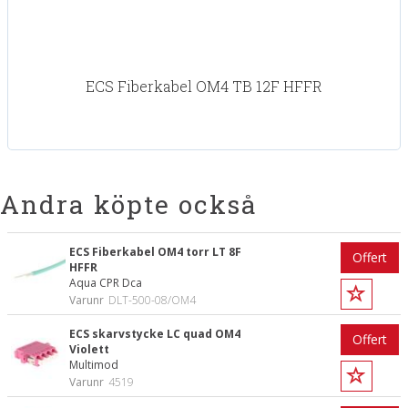
ECS Fiberkabel OM4 TB 12F HFFR
Andra köpte också
ECS Fiberkabel OM4 torr LT 8F
Offert
HFFR
Aqua CPR Dca
Varunr
DLT-500-08/OM4
ECS skarvstycke LC quad OM4
Offert
Violett
Multimod
Varunr
4519