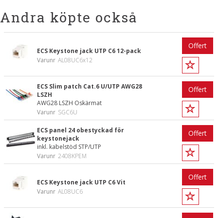
Andra köpte också
Offert
ECS Keystone jack UTP C6 12-pack
Varunr
AL08UC6x12
ECS Slim patch Cat.6 U/UTP AWG28
Offert
LSZH
AWG28 LSZH Oskärmat
Varunr
SGC6U
ECS panel 24 obestyckad för
Offert
keystonejack
inkl. kabelstöd STP/UTP
Varunr
2408KPEM
Offert
ECS Keystone jack UTP C6 Vit
Varunr
AL08UC6