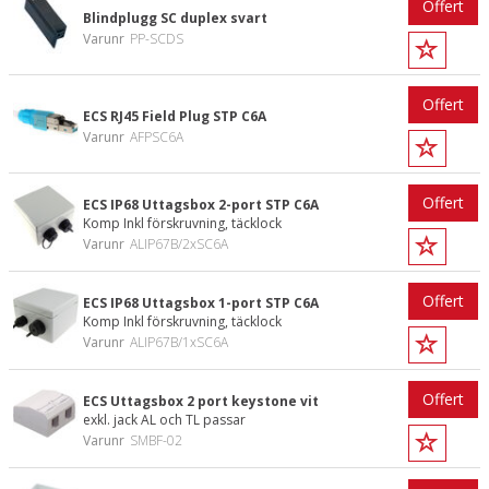
Offert
Blindplugg SC duplex svart
Varunr
PP-SCDS
Offert
ECS RJ45 Field Plug STP C6A
Varunr
AFPSC6A
Offert
ECS IP68 Uttagsbox 2-port STP C6A
Komp Inkl förskruvning, täcklock
Varunr
ALIP67B/2xSC6A
Offert
ECS IP68 Uttagsbox 1-port STP C6A
Komp Inkl förskruvning, täcklock
Varunr
ALIP67B/1xSC6A
Offert
ECS Uttagsbox 2 port keystone vit
exkl. jack AL och TL passar
Varunr
SMBF-02