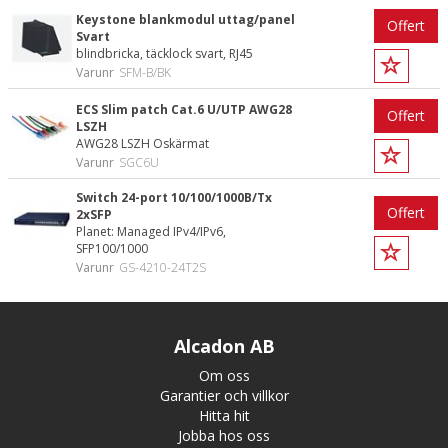
Keystone blankmodul uttag/panel
Offert
Svart
blindbricka, täcklock svart, RJ45
Varunr
SFM-B/BK
ECS Slim patch Cat.6 U/UTP AWG28
Offert
LSZH
AWG28 LSZH Oskärmat
Varunr
SGC6U
Switch 24-port 10/100/1000B/Tx
Offert
2xSFP
Planet: Managed IPv4/IPv6,
SFP100/1000
Varunr
GS-4210-24T2S
Alcadon AB
Om oss
Garantier och villkor
Hitta hit
Jobba hos oss