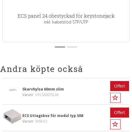
ECS panel 24 obestyckad för keystonejack
inkl. kabelstöd STP/UTP
Andra köpte också
Offert
Skarvhylsa 60mm slim
Varunr
HYLSA60/SLIM
Offert
ECS Uttagsbox för modul typ SIM
Varunr
SMB-02