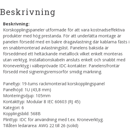
Beskrivning
Beskrivning:
Korskopplingspaneler utformade för att vara kostnadseffektiva
produkter med hög prestanda. För att underlätta montage är
panelen försedd med en bakre dragavlastning där kablarna fästs i
en snabbmonterad avlastningslist. Panelens baksida är
förseddmed ett heltäckande metalllock vilket enkelt monteras
utan verktyg. Installationskabeln ansluts enkelt och snabbt med
Kroneverktyg i välbeprövade IDC-kontakter. Panelensfrontär
försedd med signeringsremsorför smidig märkning.
Paneltyp: 19-tums rackmonterad korskopplingspanel
Panelhöjd: 1U (43,8 mm)
Monteringsdjup: 105mm
Kontakttyp: Modular 8 IEC 60603 (RJ 45)
Kategori: 6
Kopplingsbild: 568B
Plinttyp: IDC för användning med t.ex. Kroneverktyg.
Tillåten ledararea: AWG 22 till 26 (solid)