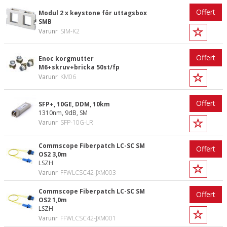
Offert
Modul 2 x keystone för uttagsbox
SMB
Varunr
SIM-K2
Offert
Enoc korgmutter
M6+skruv+bricka 50st/fp
Varunr
KM06
Offert
SFP+, 10GE, DDM, 10km
1310nm, 9dB, SM
Varunr
SFP-10G-LR
Commscope Fiberpatch LC-SC SM
Offert
OS2 3,0m
LSZH
Varunr
FFWLCSC42-JXM003
Commscope Fiberpatch LC-SC SM
Offert
OS2 1,0m
LSZH
Varunr
FFWLCSC42-JXM001