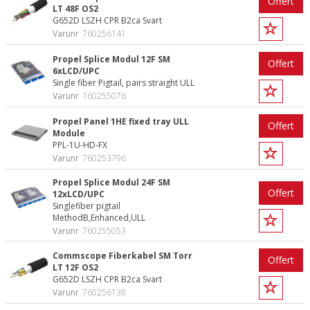
Offert
LT 48F OS2
G652D LSZH CPR B2ca Svart
Varunr
760256141
Propel Splice Modul 12F SM
Offert
6xLCD/UPC
Single fiber Pigtail, pairs straight ULL
Varunr
760255076
Propel Panel 1HE fixed tray ULL
Offert
Module
PPL-1U-HD-FX
Varunr
760253796
Propel Splice Modul 24F SM
Offert
12xLCD/UPC
Singlefiber pigtail
MethodB,Enhanced,ULL
Varunr
760255053
Commscope Fiberkabel SM Torr
Offert
LT 12F OS2
G652D LSZH CPR B2ca Svart
Varunr
760256138