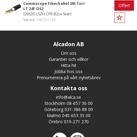
Commscope Fiberkabel SM Torr
Offert
LT 24F OS2
G652D LSZH CPR B2ca Svart
Varunr
760256139
Alcadon AB
Om oss
Garantier och villkor
Hitta hit
Jobba hos oss
Prenumerera på vårt nyhetsbrev
Kontakta oss
info@alca.se
Stockholm 08-657 36 00
Göteborg 031-386 88 00
Malmö 040-653 35 00
Örebro 019-271 270