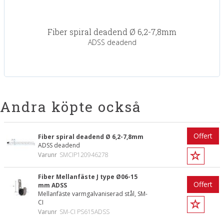
Fiber spiral deadend Ø 6,2-7,8mm
ADSS deadend
Andra köpte också
Offert
Fiber spiral deadend Ø 6,2-7,8mm
ADSS deadend
Varunr
SMCIP120946278
Fiber Mellanfäste J type Ø06-15
Offert
mm ADSS
Mellanfäste varmgalvaniserad stål, SM-
CI
Varunr
SM-CI PS615ADSS