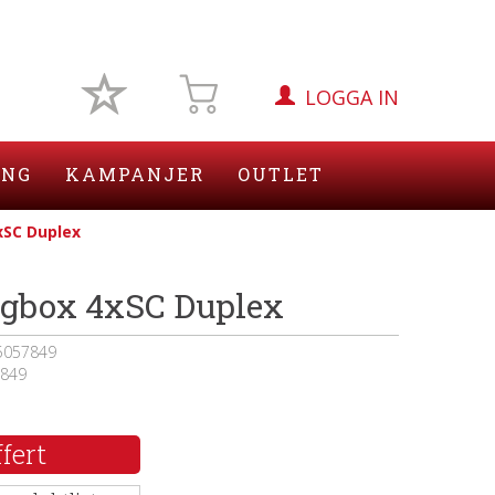
LOGGA IN
ING
KAMPANJER
OUTLET
SC Duplex
gbox 4xSC Duplex
5057849
849
fert