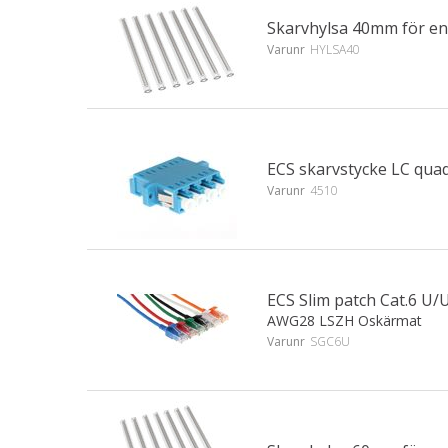
Skarvhylsa 40mm för en
Varunr
HYLSA40
ECS skarvstycke LC qua
Varunr
4510
ECS Slim patch Cat.6 
AWG28 LSZH Oskärmat
Varunr
SGC6U