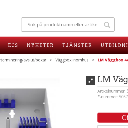
ECS
NYHETER
TJÄNSTER
UTBILDN
rterminering/avslut/boxar
>
Väggbox inomhus
>
LM Väggbox 4x
LM Väg
Artikelnummer:
E-nummer:
5057
Of