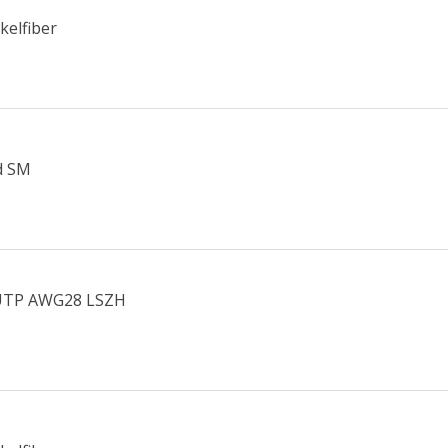
kelfiber
d SM
U/UTP AWG28 LSZH