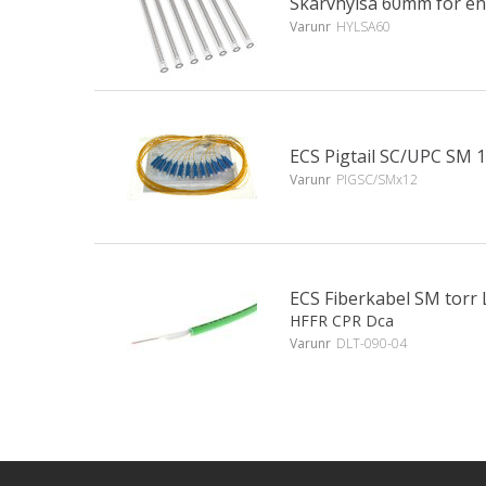
Skarvhylsa 60mm för en
Varunr
HYLSA60
ECS Pigtail SC/UPC SM 
Varunr
PIGSC/SMx12
ECS Fiberkabel SM torr
HFFR CPR Dca
Varunr
DLT-090-04