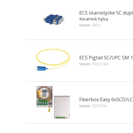
ECS skarvstycke SC dup
Keramisk hylsa
Varunr
4506
ECS Pigtail SC/UPC SM 
Varunr
PIGSC/SM
Fiberbox Easy 6xSCD/L
Varunr
5053109