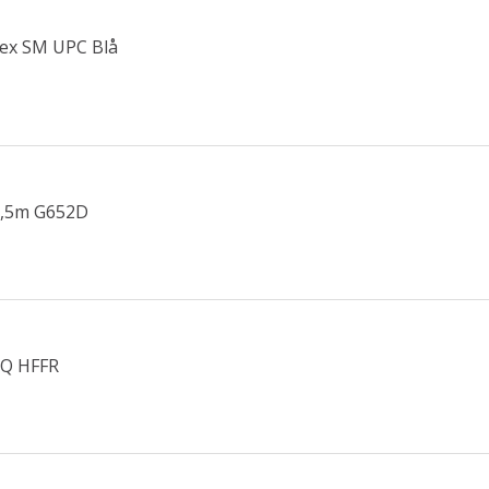
lex SM UPC Blå
1,5m G652D
CQ HFFR