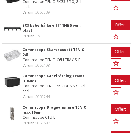
Commscope TENIO-SKG3-7/10, Gel
seal.
Varunr
5060739
Offert
ECS kabelhållare 19" 1HE 5 vert
plast
Varunr
CM1
Commscope Skarvkassett TENIO
Offert
24F
Commscope TENIO-C6H-TRAY-SLE
Varunr
5062198
Commscope Kabeltätning TENIO
Offert
DUMMY
Commscope TENIO-SKG-DUMMY, Gel
seal.
Varunr
5060744
Commscope Dragavlastare TENIO
Offert
max 16mm
Commscope CTU-L
Varunr
5060647