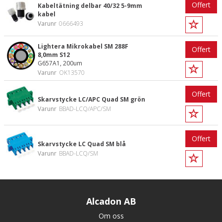
Offert
Kabeltätning delbar 40/32 5-9mm
kabel
Varunr
0666493
Lightera Mikrokabel SM 288F
Offert
8,0mm S12
G657A1, 200um
Varunr
OK13570
Offert
Skarvstycke LC/APC Quad SM grön
Varunr
BBAD-LCQ/APC/SM
Offert
Skarvstycke LC Quad SM blå
Varunr
BBAD-LCQ/SM
Alcadon AB
Om oss